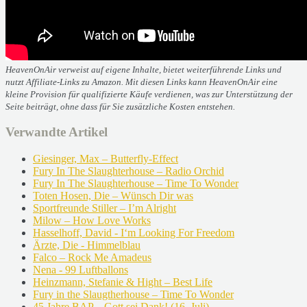
HeavenOnAir verweist auf eigene Inhalte, bietet weiterführende Links und
nutzt Affiliate-Links zu Amazon. Mit diesen Links kann HeavenOnAir eine
kleine Provision für qualifizierte Käufe verdienen, was zur Unterstützung der
Seite beiträgt, ohne dass für Sie zusätzliche Kosten entstehen.
Verwandte Artikel
Giesinger, Max – Butterfly-Effect
Fury In The Slaughterhouse – Radio Orchid
Fury In The Slaughterhouse – Time To Wonder
Toten Hosen, Die – Wünsch Dir was
Sportfreunde Stiller – I’m Alright
Milow – How Love Works
Hasselhoff, David - I‘m Looking For Freedom
Ärzte, Die - Himmelblau
Falco – Rock Me Amadeus
Nena - 99 Luftballons
Heinzmann, Stefanie & Hight – Best Life
Fury in the Slaugtherhouse – Time To Wonder
45 Jahre BAP – Gott sei Dank! (16. Juli)