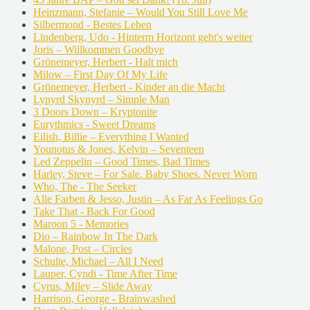
Heinzmann, Stefanie – Would You Still Love Me
Silbermond - Bestes Leben
Lindenberg, Udo - Hinterm Horizont geht's weiter
Joris – Willkommen Goodbye
Grönemeyer, Herbert - Halt mich
Milow – First Day Of My Life
Grönemeyer, Herbert - Kinder an die Macht
Lynyrd Skynyrd – Simple Man
3 Doors Down – Kryptonite
Eurythmics - Sweet Dreams
Eilish, Billie – Everything I Wanted
Younotus & Jones, Kelvin – Seventeen
Led Zeppelin – Good Times, Bad Times
Harley, Steve – For Sale. Baby Shoes. Never Worn
Who, The - The Seeker
Alle Farben & Jesso, Justin – As Far As Feelings Go
Take That - Back For Good
Maroon 5 - Memories
Dio – Rainbow In The Dark
Malone, Post – Circles
Schulte, Michael – All I Need
Lauper, Cyndi - Time After Time
Cyrus, Miley – Slide Away
Harrison, George - Brainwashed