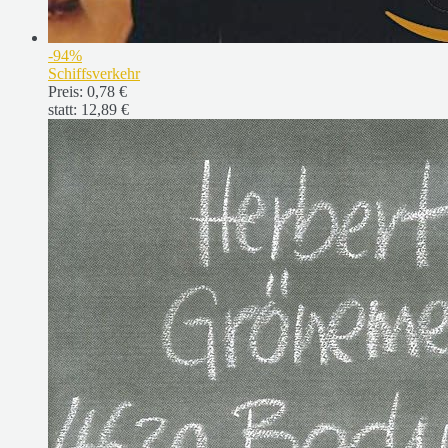
-94%
Schiffsverkehr
Preis:
0,78 €
statt:
12,89 €