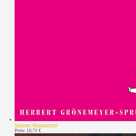
Sprünge (Remastered)
Preis:
10,71 €