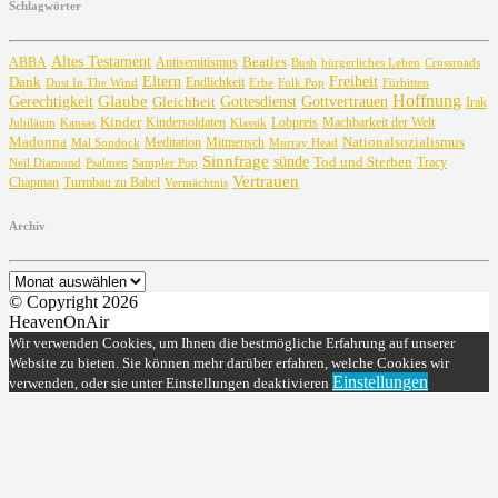
Schlagwörter
Altes Testament
Beatles
ABBA
Antisemitismus
Crossroads
Bush
bürgerliches Leben
Freiheit
Dank
Eltern
Dust In The Wind
Endlichkeit
Erbe
Fürbitten
Folk Pop
Glaube
Hoffnung
Gottvertrauen
Gerechtigkeit
Gottesdienst
Gleichheit
Irak
Kinder
Lobpreis
Jubiläum
Kansas
Kindersoldaten
Machbarkeit der Welt
Klassik
Madonna
Meditation
Nationalsozialismus
Mal Sondock
Mitmensch
Murray Head
Sinnfrage
sünde
Tod und Sterben
Tracy
Neil Diamond
Psalmen
Sampler Pop
Vertrauen
Chapman
Turmbau zu Babel
Vermächtnis
Archiv
Archiv
© Copyright 2026
HeavenOnAir
Wir verwenden Cookies, um Ihnen die bestmögliche Erfahrung auf unserer
Website zu bieten. Sie können mehr darüber erfahren, welche Cookies wir
Einstellungen
verwenden, oder sie unter Einstellungen deaktivieren