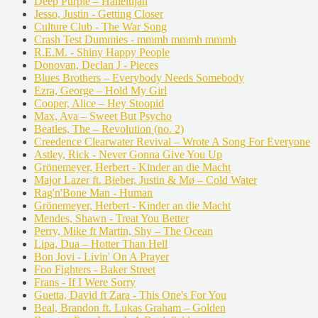
Deep Purple – Hallelujah
Jesso, Justin - Getting Closer
Culture Club - The War Song
Crash Test Dummies - mmmh mmmh mmmh
R.E.M. - Shiny Happy People
Donovan, Declan J - Pieces
Blues Brothers – Everybody Needs Somebody
Ezra, George – Hold My Girl
Cooper, Alice – Hey Stoopid
Max, Ava – Sweet But Psycho
Beatles, The – Revolution (no. 2)
Creedence Clearwater Revival – Wrote A Song For Everyone
Astley, Rick - Never Gonna Give You Up
Grönemeyer, Herbert - Kinder an die Macht
Major Lazer ft. Bieber, Justin & Mø – Cold Water
Rag'n'Bone Man - Human
Grönemeyer, Herbert - Kinder an die Macht
Mendes, Shawn - Treat You Better
Perry, Mike ft Martin, Shy – The Ocean
Lipa, Dua – Hotter Than Hell
Bon Jovi - Livin' On A Prayer
Foo Fighters - Baker Street
Frans - If I Were Sorry
Guetta, David ft Zara - This One's For You
Beal, Brandon ft. Lukas Graham – Golden