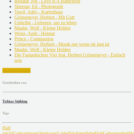
Benatar, Pat - Love Is A Battlefield
Sheeran, Ed - Photograph
Tawil, Adel – Kartenhaus
Grönemeyer, Herbert - Mit Gott
Unheilig - Geboren, um zu leben
Maahn, Wolf - Kleine Helden
Weiss, Andi - Heimat
Prince - Compassion
Grönemeyer, Herbert - Musik nur wenn sie laut ist
Maahn, Wolf - Kleine Helden
Die Fantastischen Vier feat. Herbert Grönemeyer - Einfach
sein
0 Kommentare
Geschrieben von
Tobias Stübing
Tags
Halt
mich!
Gottvertrauen
Vertrauen
Liebe
Nächstenliebe
Halt
Geborgenheit
He