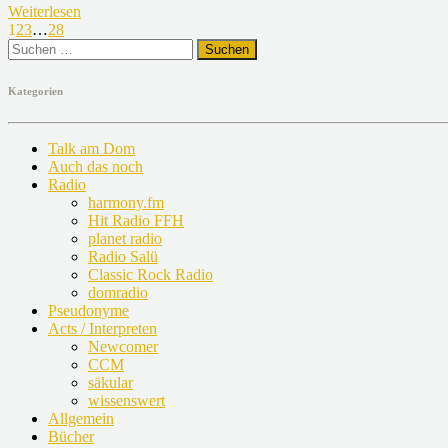
Weiterlesen
1
2
3
…
28
Suchen
nach:
Kategorien
Talk am Dom
Auch das noch
Radio
harmony.fm
Hit Radio FFH
planet radio
Radio Salü
Classic Rock Radio
domradio
Pseudonyme
Acts / Interpreten
Newcomer
CCM
säkular
wissenswert
Allgemein
Bücher