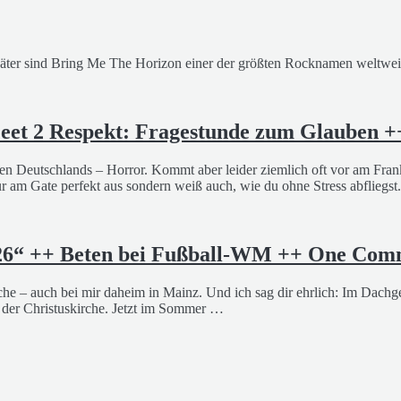
äter sind Bring Me The Horizon einer der größten Rocknamen weltweit.
eet 2 Respekt: Fragestunde zum Glauben +
fen Deutschlands – Horror. Kommt aber leider ziemlich oft vor am Frank
ur am Gate perfekt aus sondern weiß auch, wie du ohne Stress abfliegst
 26“ ++ Beten bei Fußball-WM ++ One Com
che – auch bei mir daheim in Mainz. Und ich sag dir ehrlich: Im Dach
n der Christuskirche. Jetzt im Sommer …