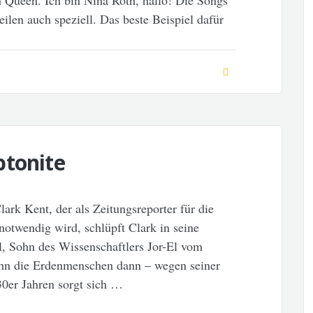
n Queen. Ich bin Nina Roth, hallo! Die Songs
ilen auch speziell. Das beste Beispiel dafür
ptonite
lark Kent, der als Zeitungsreporter für die
notwendig wird, schlüpft Clark in seine
El, Sohn des Wissenschaftlers Jor-El vom
hn die Erdenmenschen dann – wegen seiner
30er Jahren sorgt sich …