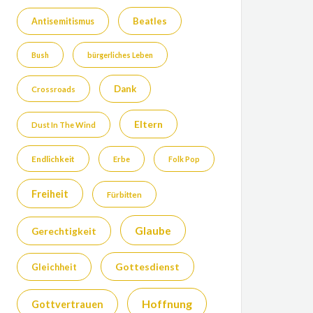
Beatles
Antisemitismus
Bush
bürgerliches Leben
Dank
Crossroads
Eltern
Dust In The Wind
Endlichkeit
Erbe
Folk Pop
Freiheit
Fürbitten
Glaube
Gerechtigkeit
Gottesdienst
Gleichheit
Hoffnung
Gottvertrauen