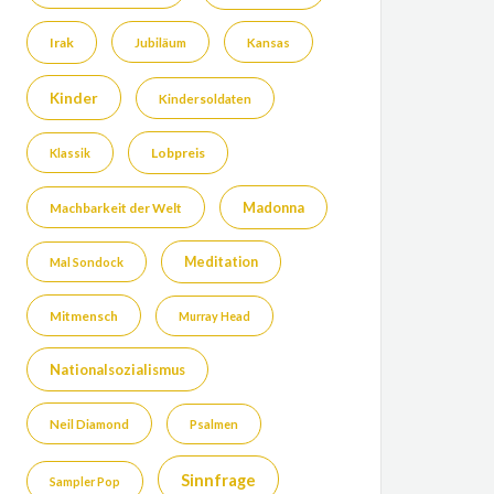
Irak
Jubiläum
Kansas
Kinder
Kindersoldaten
Lobpreis
Klassik
Madonna
Machbarkeit der Welt
Meditation
Mal Sondock
Mitmensch
Murray Head
Nationalsozialismus
Neil Diamond
Psalmen
Sinnfrage
Sampler Pop