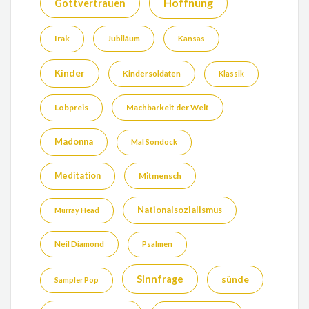
Hoffnung
Gottvertrauen
Irak
Jubiläum
Kansas
Kinder
Kindersoldaten
Klassik
Lobpreis
Machbarkeit der Welt
Madonna
Mal Sondock
Meditation
Mitmensch
Nationalsozialismus
Murray Head
Neil Diamond
Psalmen
Sinnfrage
sünde
Sampler Pop