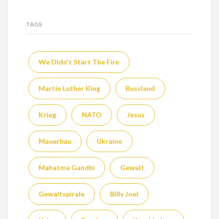
TAGS
We Didn't Start The Fire
Martin Luther King
Russland
Krieg
NATO
Jesus
Mauerbau
Ukraine
Mahatma Gandhi
Gewalt
Gewaltspirale
Billy Joel