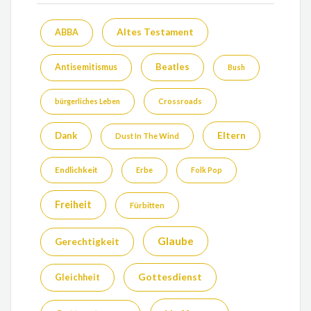
Altes Testament
ABBA
Beatles
Antisemitismus
Bush
bürgerliches Leben
Crossroads
Eltern
Dank
Dust In The Wind
Endlichkeit
Erbe
Folk Pop
Freiheit
Fürbitten
Glaube
Gerechtigkeit
Gottesdienst
Gleichheit