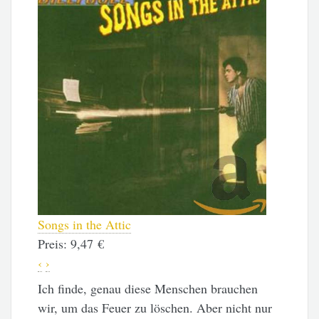
Songs in the Attic
-45%
Preis:
9,47 €
An Innoc
‹
›
Preis:
5,9
statt:
10,9
Ich finde, genau diese Menschen brauchen
wir, um das Feuer zu löschen. Aber nicht nur