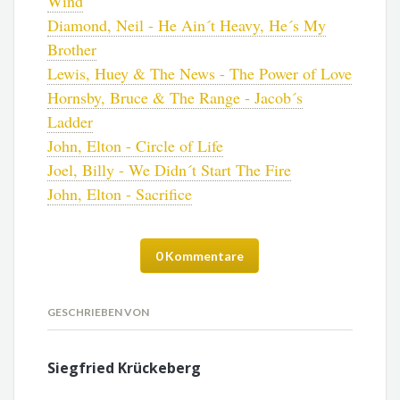
Wind
Diamond, Neil - He Ain´t Heavy, He´s My
Brother
Lewis, Huey & The News - The Power of Love
Hornsby, Bruce & The Range - Jacob´s
Ladder
John, Elton - Circle of Life
Joel, Billy - We Didn´t Start The Fire
John, Elton - Sacrifice
0 Kommentare
GESCHRIEBEN VON
Siegfried Krückeberg