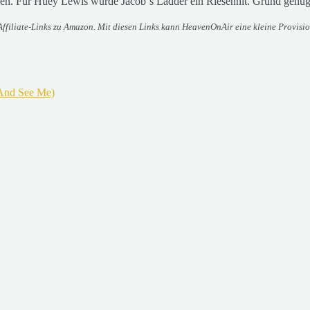
gen. Für Huey Lewis wurde Jacob´s Ladder ein Riesenhit. Grund genug 
ffiliate-Links zu Amazon. Mit diesen Links kann HeavenOnAir eine kleine Provision
And See Me)