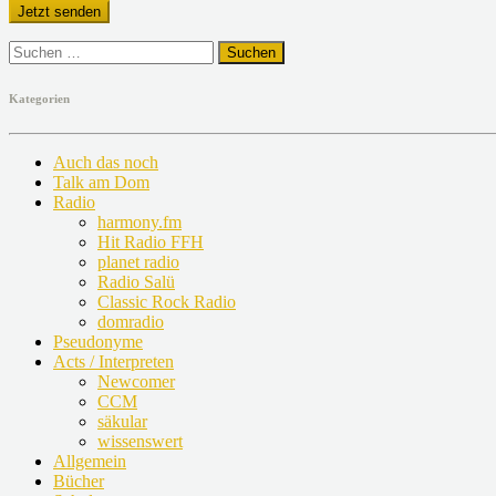
Suchen
nach:
Kategorien
Auch das noch
Talk am Dom
Radio
harmony.fm
Hit Radio FFH
planet radio
Radio Salü
Classic Rock Radio
domradio
Pseudonyme
Acts / Interpreten
Newcomer
CCM
säkular
wissenswert
Allgemein
Bücher