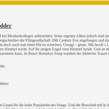
adder
sind bei Musikerkollegen unbestritten. Seine eigenen Alben jedoch sin
Songschreiber der Filmgesellschaft 20th Century Fox angefangen und 
m doch auch mal einen Hit zu schreiben. Gesagt – getan. Mit Jacob´s La
n den Himmel reicht. Auf ihr steigen Engel vom Himmel herab. Und an
assieren kann. In Bruce Hornsbys Song wandert der biblische Traum in
fte.
.
hlten!
n Grund für die hohe Popularität des Songs. Und die Botschaft traf in d