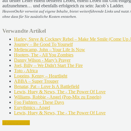
auf deiner Leiter einem besseren Leben, einem Leben mit Gott entge
aufzunehmen… und ebenfalls erfolgreich zu sein: Jacob´s Ladder.
HeavenOnAir verweist auf eigene Inhalte, bietet weiterführende Links und nutzt A
ohne dass für Sie zusätzliche Kosten entstehen.
Verwandte Artikel
Harley, Steve & Cockney Rebel – Make Me Smile (Come Up 
Journey – Be Good To Yourself
Mellencamp, John – Your Life Is Now
Hooters, The - All You Zombies
Danny Wilson - Mary’s Prayer
Joel, Billy – We Didn't Start The Fire
Toto - Africa
Loggins, Kenny – Heartlight
ABBA – Super Trouper
Benatar, Pat – Love Is A Battlefield
Lewis, Huey & News, The - The Power Of Love
Williams, Robbie - Angel (Pop-Mix zu Engeln)
Foo Fighters – These Days
Eurythmics - Angel
Lewis, Huey & News, The - The Power Of Love
0 Kommentare