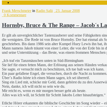
Frank Merschmeier
in
Radio Salü
23. Januar 2008
0 Kommentare
Hornsby, Bruce & The Range – Jacob´s L
Er gilt als unvergleichlicher Tastenzauberer und seine Fähigkeiten 
die wenigsten. Die Rede ist von Bruce Hornsby. Der hat einmal als 
geschrieben. Bis dann 1986 sein alter Kumpel Huey Lewis ihn bat, ih
Mann namens Jakob träumt von einer Leiter, die von der Erde bis i
und seine Unterstützung – das Beste, was einem frommen Menschen p
„Ich traf ein Tanzmäuschen unten in Süd-Birmingham
Sie lief für einen fetten Mann, der Erlösung aus seinen Händen verkau
Sie sagte, er versucht mich zu beschützen, ich tue halt was ich kann.
Ein paar gefallene Engel, die versuchen, durch die Nacht zu kommen
Über´s Radio hörte ich einen Mann sagen, ich sei überreif.
Sing ein Lied mit, schicke mir Geld, dann gehörst du zu den Auserwä
Nein, danke, ich will nicht so sein wie du.
Mir reicht es, wenn es mir morgen besser geht als heute.
Alles was ich will, ist Schritt für Schritt Jakobs Leiter hinaufsteigen.“
Etliche Hörer erkannten die biblische Geschichte im Song wieder – ei