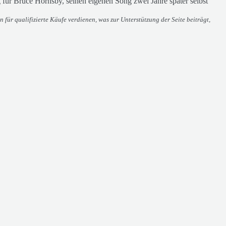
für Bruce Hornsby, seinen eigenen Song zwei Jahre später selbst
 für qualifizierte Käufe verdienen, was zur Unterstützung der Seite beiträgt,