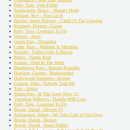
Petty, Tom - Free Fallin'
Springsteen, Bruce – Hungry Heart
Orbison, Roy – You Got It
Barclay James Harvest – Child Of The Universe
Kennedy, Dermot - Giants
Petty, Tom - Learning To Fly
Weezer - Hero
Green Day - Dreaming
Cohn, Marc - Walking In Memphis
Roxette - Fading Like A Flower
Prince - Purple Rain
Kansas - Dust In The Wind
Boomtown Rats – Banana Republic
Harrison, George - Brainwashed
Hollywood Vampires - Heroes
Lennon, John - Nobody Told Me
Toto - Africa
Status Quo - In The Army Now (2)
Traveling Wilburys - Handle With Care
Petty, Tom - Learning To Fly
Bowie, David - Heroes (3)
Springsteen, Bruce - We Take Care of Our Own
Bowie, David - Heroes
Bowie, David - Space Oddity