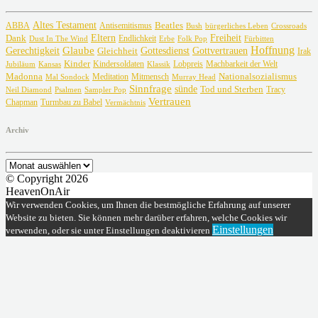
Altes Testament
Beatles
ABBA
Antisemitismus
Crossroads
Bush
bürgerliches Leben
Freiheit
Dank
Eltern
Dust In The Wind
Endlichkeit
Erbe
Fürbitten
Folk Pop
Glaube
Hoffnung
Gottvertrauen
Gerechtigkeit
Gottesdienst
Gleichheit
Irak
Kinder
Lobpreis
Jubiläum
Kansas
Kindersoldaten
Machbarkeit der Welt
Klassik
Madonna
Meditation
Nationalsozialismus
Mal Sondock
Mitmensch
Murray Head
Sinnfrage
sünde
Tod und Sterben
Tracy
Neil Diamond
Psalmen
Sampler Pop
Vertrauen
Chapman
Turmbau zu Babel
Vermächtnis
Archiv
Archiv
© Copyright 2026
HeavenOnAir
Wir verwenden Cookies, um Ihnen die bestmögliche Erfahrung auf unserer
Website zu bieten. Sie können mehr darüber erfahren, welche Cookies wir
Einstellungen
verwenden, oder sie unter Einstellungen deaktivieren