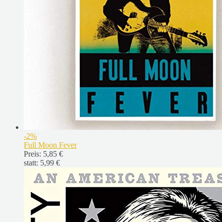
-2%
Full Moon Fever
Preis:
5,85 €
statt:
5,99 €