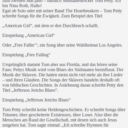
zum zweiten Mal jährt – nämlich Südstaatenrocker Tom Petty. Ich
bin Nina Roth, Hallo!
Egal ob Solo oder mit seiner Band The Heartbreakers – Tom Petty
schreibt Songs für die Ewigkeit. Zum Beispiel den Titel
„American Girl“, mit dem er den Durchbruch schafft.
Einspielung „American Girl“
Oder „Free Fallin‘“, ein Song über seine Wahlheimat Los Angeles.
Einspielung „Free Falling“
Ursprünglich stammt Tom aber aus Florida, und das hören seine
Fans: Pettys Musik wird vom Blues der Südstaaten beeinflusst. Der
Musik der Sklaven. Die hatten meist nicht viel mehr als ihre Lieder
– und ihren Glauben. Die Songs der Sklaven handeln deshalb oft
von biblischen Geschichten. In Anlehnung daran schreibt Petty den
Titel „Jefferson Jericho Blues“.
Einspielung „Jefferson Jericho Blues“
Tom Petty schreibt keine Heldengeschichten. Er schreibt Songs über
Träumer, über gescheiterte Existenzen, über Loser. Also über die
Menschen am Rand der Gesellschaft, mit denen sich auch Jesus
umgeben hat. Tom sagte einmal: „Ich schreibe Hymnen für