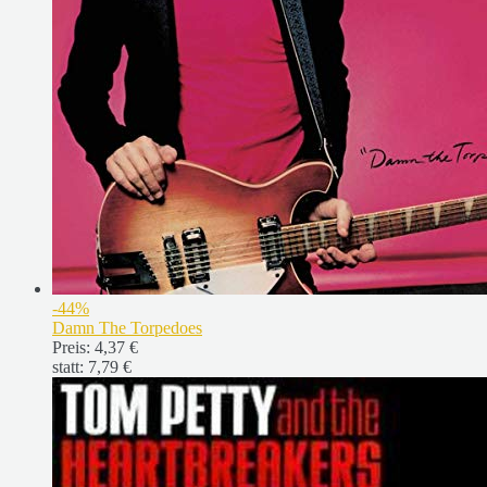
-44%
Damn The Torpedoes
Preis:
4,37 €
statt:
7,79 €