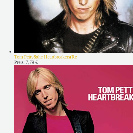
Tom Petty&the Heartbreakers(Re
Preis:
7,79 €