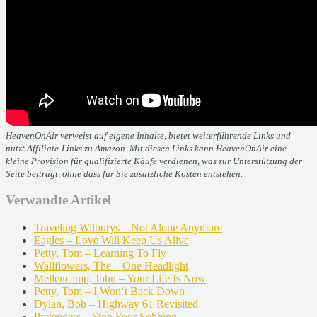
HeavenOnAir verweist auf eigene Inhalte, bietet weiterführende Links und
nutzt Affiliate-Links zu Amazon. Mit diesen Links kann HeavenOnAir eine
kleine Provision für qualifizierte Käufe verdienen, was zur Unterstützung der
Seite beiträgt, ohne dass für Sie zusätzliche Kosten entstehen.
Verwandte Artikel
Traveling Wilburys – Not Alone Anymore
Eagles – Love Will Keep Us Alive
Petty, Tom – Learning To Fly
Wallflowers, The – One Headlight
Mellencamp, John – Your Life Is Now
Petty, Tom – I Won‘t Back Down
Dylan, Bob – Highway 61 Revisited
Pretenders – Stop Your Sobbing