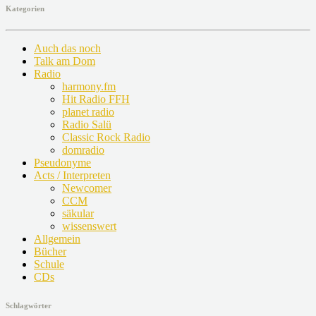
Kategorien
Auch das noch
Talk am Dom
Radio
harmony.fm
Hit Radio FFH
planet radio
Radio Salü
Classic Rock Radio
domradio
Pseudonyme
Acts / Interpreten
Newcomer
CCM
säkular
wissenswert
Allgemein
Bücher
Schule
CDs
Schlagwörter