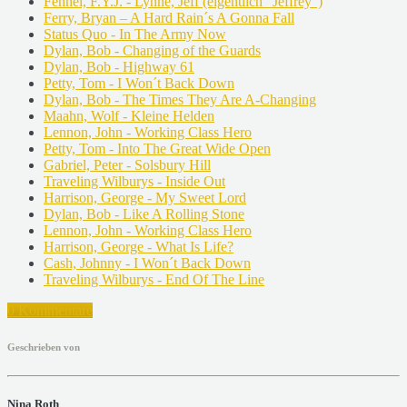
Fennel, F.Y.J. - Lynne, Jeff (eigentlich "Jeffrey")
Ferry, Bryan – A Hard Rain´s A Gonna Fall
Status Quo - In The Army Now
Dylan, Bob - Changing of the Guards
Dylan, Bob - Highway 61
Petty, Tom - I Won´t Back Down
Dylan, Bob - The Times They Are A-Changing
Maahn, Wolf - Kleine Helden
Lennon, John - Working Class Hero
Petty, Tom - Into The Great Wide Open
Gabriel, Peter - Solsbury Hill
Traveling Wilburys - Inside Out
Harrison, George - My Sweet Lord
Dylan, Bob - Like A Rolling Stone
Lennon, John - Working Class Hero
Harrison, George - What Is Life?
Cash, Johnny - I Won´t Back Down
Traveling Wilburys - End Of The Line
0 Kommentare
Geschrieben von
Nina Roth