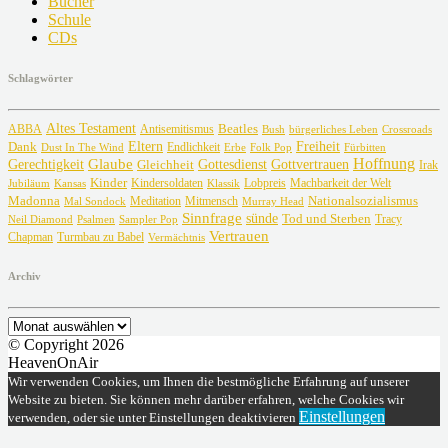
Bücher
Schule
CDs
Schlagwörter
Altes Testament
Beatles
ABBA
Antisemitismus
Crossroads
Bush
bürgerliches Leben
Freiheit
Dank
Eltern
Dust In The Wind
Endlichkeit
Erbe
Fürbitten
Folk Pop
Glaube
Hoffnung
Gottvertrauen
Gerechtigkeit
Gottesdienst
Gleichheit
Irak
Kinder
Lobpreis
Jubiläum
Kansas
Kindersoldaten
Machbarkeit der Welt
Klassik
Madonna
Meditation
Nationalsozialismus
Mal Sondock
Mitmensch
Murray Head
Sinnfrage
sünde
Tod und Sterben
Tracy
Neil Diamond
Psalmen
Sampler Pop
Vertrauen
Chapman
Turmbau zu Babel
Vermächtnis
Archiv
Archiv
© Copyright 2026
HeavenOnAir
Wir verwenden Cookies, um Ihnen die bestmögliche Erfahrung auf unserer
Website zu bieten. Sie können mehr darüber erfahren, welche Cookies wir
Einstellungen
verwenden, oder sie unter Einstellungen deaktivieren