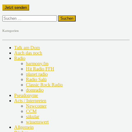
Suchen
nach:
Kategorien
Talk am Dom
Auch das noch
Radio
harmony.fm
Hit Radio FFH
planet radio
Radio Salü
Classic Rock Radio
domradio
Pseudonyme
Acts / Interpreten
Newcomer
CCM
säkular
wissenswert
Allgemein