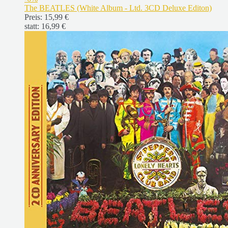
The BEATLES (White Album - Ltd. 3CD Deluxe Editon)
Preis:
15,99 €
statt:
16,99 €