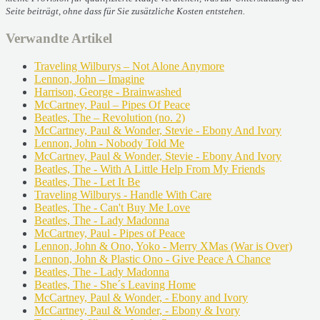
Seite beiträgt, ohne dass für Sie zusätzliche Kosten entstehen.
Verwandte Artikel
Traveling Wilburys – Not Alone Anymore
Lennon, John – Imagine
Harrison, George - Brainwashed
McCartney, Paul – Pipes Of Peace
Beatles, The – Revolution (no. 2)
McCartney, Paul & Wonder, Stevie - Ebony And Ivory
Lennon, John - Nobody Told Me
McCartney, Paul & Wonder, Stevie - Ebony And Ivory
Beatles, The - With A Little Help From My Friends
Beatles, The - Let It Be
Traveling Wilburys - Handle With Care
Beatles, The - Can't Buy Me Love
Beatles, The - Lady Madonna
McCartney, Paul - Pipes of Peace
Lennon, John & Ono, Yoko - Merry XMas (War is Over)
Lennon, John & Plastic Ono - Give Peace A Chance
Beatles, The - Lady Madonna
Beatles, The - She´s Leaving Home
McCartney, Paul & Wonder, - Ebony and Ivory
McCartney, Paul & Wonder, - Ebony & Ivory