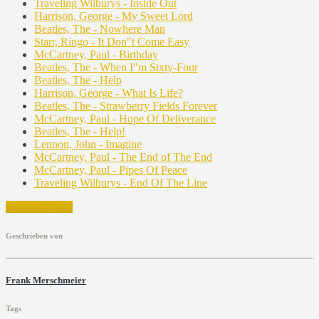
Traveling Wilburys - Inside Out
Harrison, George - My Sweet Lord
Beatles, The - Nowhere Man
Starr, Ringo - It Don"t Come Easy
McCartney, Paul - Birthday
Beatles, The - When I"m Sixty-Four
Beatles, The - Help
Harrison, George - What Is Life?
Beatles, The - Strawberry Fields Forever
McCartney, Paul - Hope Of Deliverance
Beatles, The - Help!
Lennon, John - Imagine
McCartney, Paul - The End of The End
McCartney, Paul - Pipes Of Peace
Traveling Wilburys - End Of The Line
0 Kommentare
Geschrieben von
Frank Merschmeier
Tags