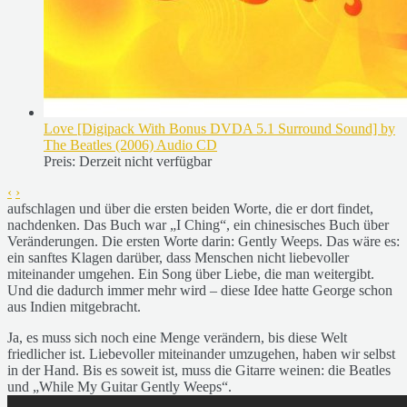
Love [Digipack With Bonus DVDA 5.1 Surround Sound] by
The Beatles (2006) Audio CD
Preis:
Derzeit nicht verfügbar
‹
›
aufschlagen und über die ersten beiden Worte, die er dort findet,
nachdenken. Das Buch war „I Ching“, ein chinesisches Buch über
Veränderungen. Die ersten Worte darin: Gently Weeps. Das wäre es:
ein sanftes Klagen darüber, dass Menschen nicht liebevoller
miteinander umgehen. Ein Song über Liebe, die man weitergibt.
Und die dadurch immer mehr wird – diese Idee hatte George schon
aus Indien mitgebracht.
Ja, es muss sich noch eine Menge verändern, bis diese Welt
friedlicher ist. Liebevoller miteinander umzugehen, haben wir selbst
in der Hand. Bis es soweit ist, muss die Gitarre weinen: die Beatles
und „While My Guitar Gently Weeps“.