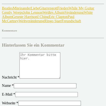
Beatles
Miteinander
Liebe
Gitarrengott
Frieden
While My Guitar
Gently Weeps
John Lennon
Weißes Album
Veränderung
White
Album
George Harrison
I Ching
Eric Clapton
Paul
McCartney
Weltveränderung
Ringo Starr
Freundschaft
Kommentare
Hinterlassen Sie ein Kommentar
Nachricht
*
Name
*
E-Mail
*
Webseite
*