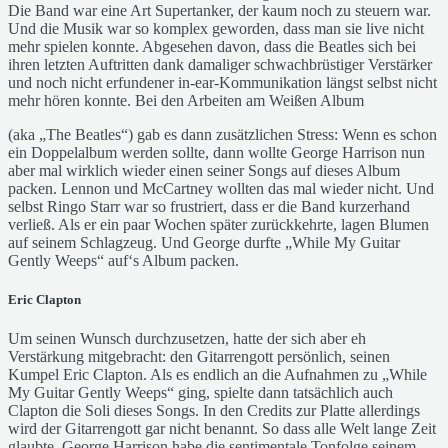
Die Band war eine Art Supertanker, der kaum noch zu steuern war.
Und die Musik war so komplex geworden, dass man sie live nicht
mehr spielen konnte. Abgesehen davon, dass die Beatles sich bei
ihren letzten Auftritten dank damaliger schwachbrüstiger Verstärker
und noch nicht erfundener in-ear-Kommunikation längst selbst nicht
mehr hören konnte. Bei den Arbeiten am Weißen Album
(aka „The Beatles“) gab es dann zusätzlichen Stress: Wenn es schon
ein Doppelalbum werden sollte, dann wollte George Harrison nun
aber mal wirklich wieder einen seiner Songs auf dieses Album
packen. Lennon und McCartney wollten das mal wieder nicht. Und
selbst Ringo Starr war so frustriert, dass er die Band kurzerhand
verließ. Als er ein paar Wochen später zurückkehrte, lagen Blumen
auf seinem Schlagzeug. Und George durfte „While My Guitar
Gently Weeps“ auf‘s Album packen.
Eric Clapton
Um seinen Wunsch durchzusetzen, hatte der sich aber eh
Verstärkung mitgebracht: den Gitarrengott persönlich, seinen
Kumpel Eric Clapton. Als es endlich an die Aufnahmen zu „While
My Guitar Gently Weeps“ ging, spielte dann tatsächlich auch
Clapton die Soli dieses Songs. In den Credits zur Platte allerdings
wird der Gitarrengott gar nicht benannt. So dass alle Welt lange Zeit
glaubte, George Harrison habe die sentimentale Tonfolge seinem