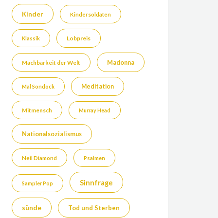
Kinder
Kindersoldaten
Lobpreis
Klassik
Madonna
Machbarkeit der Welt
Meditation
Mal Sondock
Mitmensch
Murray Head
Nationalsozialismus
Neil Diamond
Psalmen
Sinnfrage
Sampler Pop
sünde
Tod und Sterben