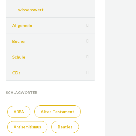
wissenswert
Allgemein
Bücher
Schule
CDs
SCHLAGWÖRTER
Altes Testament
ABBA
Beatles
Antisemitismus