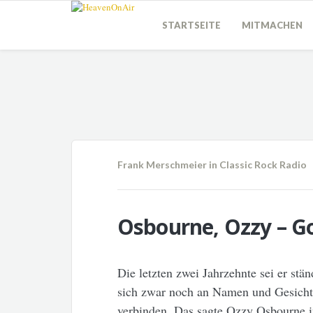
STARTSEITE
MITMACHEN
Frank Merschmeier
in
Classic Rock Radio
Osbourne, Ozzy – G
Die letzten zwei Jahrzehnte sei er stä
sich zwar noch an Namen und Gesichte
verbinden. Das sagte Ozzy Osbourne in