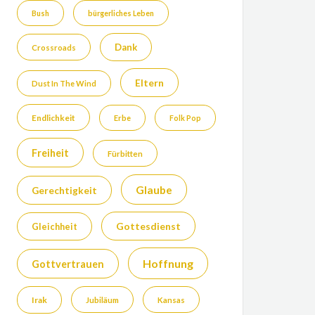
Bush
bürgerliches Leben
Dank
Crossroads
Eltern
Dust In The Wind
Endlichkeit
Erbe
Folk Pop
Freiheit
Fürbitten
Glaube
Gerechtigkeit
Gottesdienst
Gleichheit
Hoffnung
Gottvertrauen
Irak
Jubiläum
Kansas