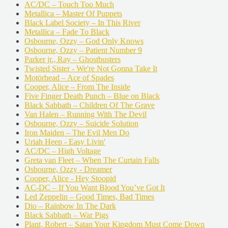
AC/DC – Touch Too Much
Metallica – Master Of Puppets
Black Label Society – In This River
Metallica – Fade To Black
Osbourne, Ozzy – God Only Knows
Osbourne, Ozzy – Patient Number 9
Parker jr., Ray – Ghostbusters
Twisted Sister - We're Not Gonna Take It
Motörhead – Ace of Spades
Cooper, Alice – From The Inside
Five Finger Death Punch – Blue on Black
Black Sabbath – Children Of The Grave
Van Halen – Running With The Devil
Osbourne, Ozzy – Suicide Solution
Iron Maiden – The Evil Men Do
Uriah Heep - Easy Livin'
AC/DC – High Voltage
Greta van Fleet – When The Curtain Falls
Osbourne, Ozzy - Dreamer
Cooper, Alice - Hey Stoopid
AC-DC – If You Want Blood You’ve Got It
Led Zeppelin – Good Times, Bad Times
Dio – Rainbow In The Dark
Black Sabbath – War Pigs
Plant, Robert – Satan Your Kingdom Must Come Down