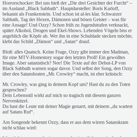
Horrorschocker: Bei uns hieß der „Die drei Gesichter der Furcht“ –
im Ausland „Black Sabbath“. Hauptdarsteller: Boris Karloff,
bekannt als Frankenstein. Und schon ist al-les klar. Schwarzer
Sabbath, Tag der Hexen, Dämonen und bösen Geister – was für
eine Ansage! Und Ozzy? Schon früh zu Jugendstrafen verknackt,
später Alkohol, Drogen und Ekel-Shows. Lebenden Vögeln biss er
angeblich die Köpfe ab. Wer ihn in eine Schublade stecken möchte,
klebt das Schild „Dämon“ und „Satan“ drauf.
Bloß: alles Quatsch. Keine Frage, Ozzy gibt immer den Madman,
für eine MTV-Homestory sogar den letzten Proll! Ein gewolltes
Image. Aber satanistisch? Nee! Die Texte auf der Debut-LP von
Black Sabbath warnen sogar davor. Und selbst der Song, den Ozzy
über den Satansbraten „Mr. Crowley“ macht, ist eher kritsisch:
Mr. Crowley, was ging in deinem Kopf um? Hast du zu den Toten
gesprochen?
Dein Lebensstil wirkt auf mich so tragisch mit diesem ganzen
Nervenkitzel.
Du hast die Leute mit deiner Magie genarrt, mit deinem „du wartest
auf Satans Ruf“.
Am Songende bekennt Ozzy, dass er aus dem wirren Satanskram
nicht schlau wird: