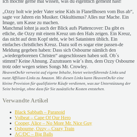
Ich möchte gerne mal wissen, was du eigentlich gemeint hast!
„Ozzy holt wie jeder Vater seine Kids in Flanellhosen vom Bus ab“,
sagte vor Jahren ein Musiker. Okkultismus? Alles nur Mache. Ein
Image, um Kasse zu machen.
Manchmal lohnt ja auch der Blick aufs Plattencover: Da gibt es
etliche, die Ozzy mit einem Kreuz um den Hals zeigen. Ein Kreuz,
das nicht auf dem Kopf steht, wie bei Satanisten üblich. Ein
einfaches christliches Kreuz. Dazu soll es sogar eine passen-de
Meldung gegeben haben: Dass sich Osbourne nämlich den
„wiedergeborenen Christen“ angeschlossen haben soll. Ob´s
stimmt? Keine Ahnung. Zuzutrauen wär´s ihm, dem Ozzy Osbourne
trotz oder wegen seines Songs Mr. Crowley.
HeavenOnAir verweist auf eigene Inhalte, bietet weiterführende Links und
nutzt Affiliate-Links zu Amazon. Mit diesen Links kann HeavenOnAir eine
kleine Provision für qualifizierte Käufe verdienen, was zur Unterstützung der
Seite beiträgt, ohne dass für Sie zusätzliche Kosten entstehen.
Verwandte Artikel
Black Sabbath – Paranoid
Volbeat – Cape Of Our Hero
Cooper, Alice – No More Mr. Nice Guy
Osbourne, Ozzy – Crazy Train
AC/DC – Big Balls