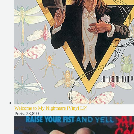
Welcome to My Nightmare [Vinyl LP]
Preis:
23,89 €