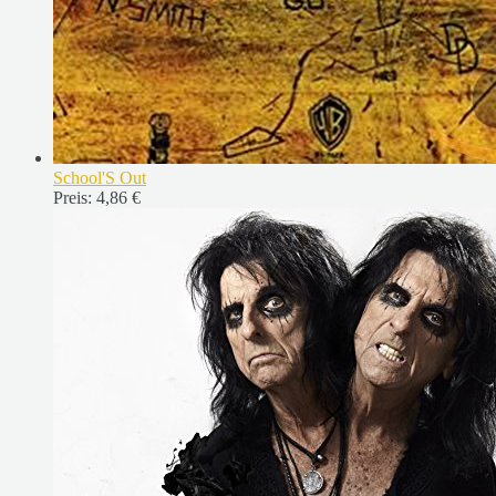
School'S Out
Preis:
4,86 €