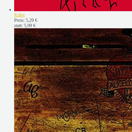
Killer
Preis:
5,29 €
statt:
5,99 €