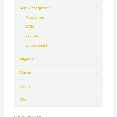
Acts / Interpreten
Newcomer
CCM
säkular
wissenswert
Allgemein
Bücher
Schule
CDs
SCHLAGWÖRTER