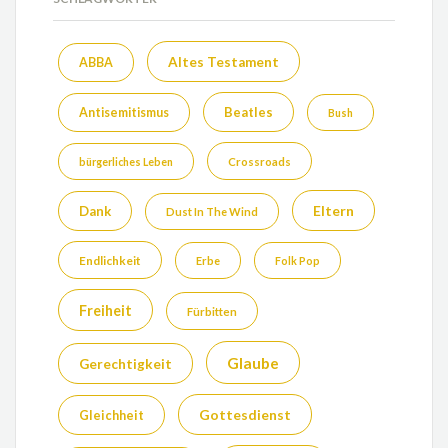
Altes Testament
ABBA
Beatles
Antisemitismus
Bush
bürgerliches Leben
Crossroads
Eltern
Dank
Dust In The Wind
Endlichkeit
Erbe
Folk Pop
Freiheit
Fürbitten
Glaube
Gerechtigkeit
Gottesdienst
Gleichheit