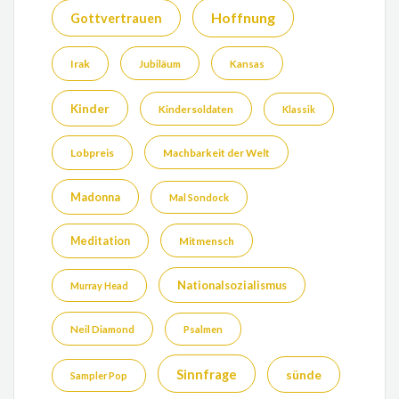
Hoffnung
Gottvertrauen
Irak
Jubiläum
Kansas
Kinder
Kindersoldaten
Klassik
Lobpreis
Machbarkeit der Welt
Madonna
Mal Sondock
Meditation
Mitmensch
Nationalsozialismus
Murray Head
Neil Diamond
Psalmen
Sinnfrage
sünde
Sampler Pop