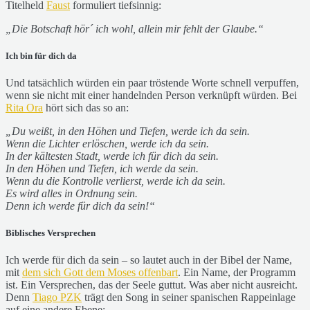
Titelheld
Faust
formuliert tiefsinnig:
„Die Botschaft hör´ ich wohl, allein mir fehlt der Glaube.“
Ich bin für dich da
Und tatsächlich würden ein paar tröstende Worte schnell verpuffen,
wenn sie nicht mit einer handelnden Person verknüpft würden. Bei
Rita Ora
hört sich das so an:
„Du weißt, in den Höhen und Tiefen, werde ich da sein.
Wenn die Lichter erlöschen, werde ich da sein.
In der kältesten Stadt, werde ich für dich da sein.
In den Höhen und Tiefen, ich werde da sein.
Wenn du die Kontrolle verlierst, werde ich da sein.
Es wird alles in Ordnung sein.
Denn ich werde für dich da sein!“
Biblisches Versprechen
Ich werde für dich da sein – so lautet auch in der Bibel der Name,
mit
dem sich Gott dem Moses offenbart
. Ein Name, der Programm
ist. Ein Versprechen, das der Seele guttut. Was aber nicht ausreicht.
Denn
Tiago PZK
trägt den Song in seiner spanischen Rappeinlage
auf eine andere Ebene: