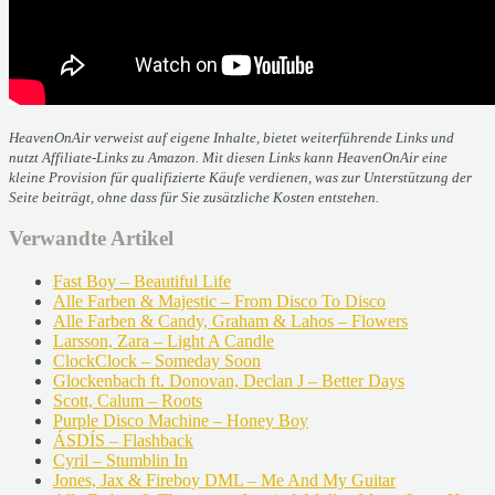
HeavenOnAir verweist auf eigene Inhalte, bietet weiterführende Links und
nutzt Affiliate-Links zu Amazon. Mit diesen Links kann HeavenOnAir eine
kleine Provision für qualifizierte Käufe verdienen, was zur Unterstützung der
Seite beiträgt, ohne dass für Sie zusätzliche Kosten entstehen.
Verwandte Artikel
Fast Boy – Beautiful Life
Alle Farben & Majestic – From Disco To Disco
Alle Farben & Candy, Graham & Lahos – Flowers
Larsson, Zara – Light A Candle
ClockClock – Someday Soon
Glockenbach ft. Donovan, Declan J – Better Days
Scott, Calum – Roots
Purple Disco Machine – Honey Boy
ÁSDÍS – Flashback
Cyril – Stumblin In
Jones, Jax & Fireboy DML – Me And My Guitar