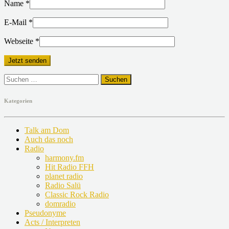
Name
*
E-Mail
*
Webseite
*
Suchen
nach:
Kategorien
Talk am Dom
Auch das noch
Radio
harmony.fm
Hit Radio FFH
planet radio
Radio Salü
Classic Rock Radio
domradio
Pseudonyme
Acts / Interpreten