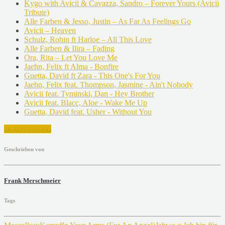
Kygo with Avicii & Cavazza, Sandro – Forever Yours (Avicii
Tribute)
Alle Farben & Jesso, Justin – As Far As Feelings Go
Avicii – Heaven
Schulz, Robin ft Harloe – All This Love
Alle Farben & Ilira – Fading
Ora, Rita – Let You Love Me
Jaehn, Felix ft Alma - Bonfire
Guetta, David ft Zara - This One's For You
Jaehn, Felix feat. Thompson, Jasmine - Ain't Nobody
Avicii feat. Tyminski, Dan - Hey Brother
Avicii feat. Blacc, Aloe - Wake Me Up
Guetta, David feat. Usher - Without You
0 Kommentare
Geschrieben von
Frank Merschmeier
Tags