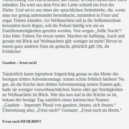
mündest. Da wird aus dem Fest der Liebe schnell ein Fest der
Hiebe. Und sei es nur eines der sprachlichen Seitenhiebe, die, wenn
man nur genug aufeinander herumhackt, zumindest in Frust und
sogar Tränen münden. An Weihnachten soll ja die Selbstmordrate
besonders hoch liegen, soll die Polizei häufig wie nie zu
Familienstreitigkeiten gerufen werden. Von wegen „Stille Nacht“!
Also bitte: Fahren Sie etwas runter. Machen sie halblang. Auch und
gerade mit Blick auf Weihnachten gilt: weniger ist mehr! Bevor in
einem ganz anderen Sinn als gedacht, plötzlich gilt: Oh, du
Fröhliche!
Gaudete – freut euch!
Tatsächlich lautet irgendwie folgerichtig genau so das Motto des
heutigen dritten Adventsonntags: immer schön fröhlich bleiben! Na
gut, als die Kirche dem dritten Adventsonntag seinen Namen gab,
hatte sie weniger vorweihnachtlichen Stress oder gar Streitigkeiten
an Weihnachten im Blick. Wie das nun mal in der Kirche so ist,
bekam der heutige Tag natürlich einen lateinischen Namen:
„Gaudete – Imperativ Plural von gaudere, freuen, sich freuen.“
Übersetzung also: „Freut euch!“ Genauer: „Freut euch im Herrn.“
Freut euch IM HERRN?