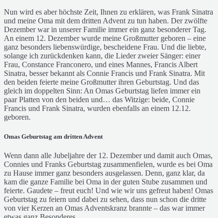
Nun wird es aber höchste Zeit, Ihnen zu erklären, was Frank Sinatra
und meine Oma mit dem dritten Advent zu tun haben. Der zwölfte
Dezember war in unserer Familie immer ein ganz besonderer Tag.
An einem 12. Dezember wurde meine Großmutter geboren – eine
ganz besonders liebenswürdige, bescheidene Frau. Und die liebte,
solange ich zurückdenken kann, die Lieder zweier Sänger: einer
Frau, Constance Franconero, und eines Mannes, Francis Albert
Sinatra, besser bekannt als Connie Francis und Frank Sinatra. Mit
den beiden feierte meine Großmutter ihren Geburtstag. Und das
gleich im doppelten Sinn: An Omas Geburtstag liefen immer ein
paar Platten von den beiden und… das Witzige: beide, Connie
Francis und Frank Sinatra, wurden ebenfalls an einem 12.12.
geboren.
Omas Geburtstag am dritten Advent
Wenn dann alle Jubeljahre der 12. Dezember und damit auch Omas,
Connies und Franks Geburtstag zusammenfielen, wurde es bei Oma
zu Hause immer ganz besonders ausgelassen. Denn, ganz klar, da
kam die ganze Familie bei Oma in der guten Stube zusammen und
feierte. Gaudete – freut euch! Und wie wir uns gefreut haben! Omas
Geburtstag zu feiern und dabei zu sehen, dass nun schon die dritte
von vier Kerzen an Omas Adventskranz brannte – das war immer
etwas ganz Besonderes.