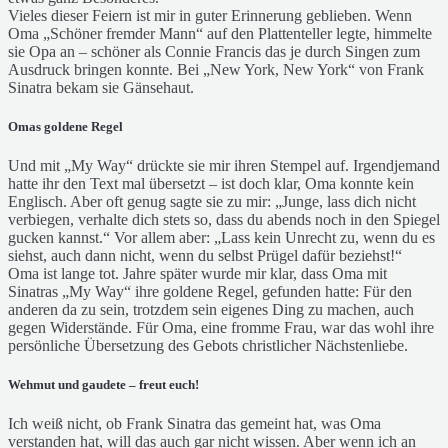
Vieles dieser Feiern ist mir in guter Erinnerung geblieben. Wenn
Oma „Schöner fremder Mann“ auf den Plattenteller legte, himmelte
sie Opa an – schöner als Connie Francis das je durch Singen zum
Ausdruck bringen konnte. Bei „New York, New York“ von Frank
Sinatra bekam sie Gänsehaut.
Omas goldene Regel
Und mit „My Way“ drückte sie mir ihren Stempel auf. Irgendjemand
hatte ihr den Text mal übersetzt – ist doch klar, Oma konnte kein
Englisch. Aber oft genug sagte sie zu mir: „Junge, lass dich nicht
verbiegen, verhalte dich stets so, dass du abends noch in den Spiegel
gucken kannst.“ Vor allem aber: „Lass kein Unrecht zu, wenn du es
siehst, auch dann nicht, wenn du selbst Prügel dafür beziehst!“
Oma ist lange tot. Jahre später wurde mir klar, dass Oma mit
Sinatras „My Way“ ihre goldene Regel, gefunden hatte: Für den
anderen da zu sein, trotzdem sein eigenes Ding zu machen, auch
gegen Widerstände. Für Oma, eine fromme Frau, war das wohl ihre
persönliche Übersetzung des Gebots christlicher Nächstenliebe.
Wehmut und gaudete – freut euch!
Ich weiß nicht, ob Frank Sinatra das gemeint hat, was Oma
verstanden hat, will das auch gar nicht wissen. Aber wenn ich an