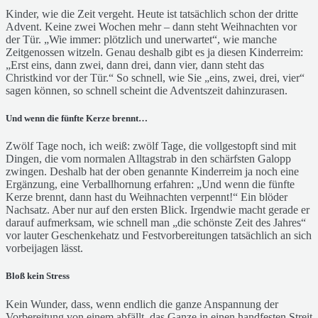
Kinder, wie die Zeit vergeht. Heute ist tatsächlich schon der dritte
Advent. Keine zwei Wochen mehr – dann steht Weihnachten vor
der Tür. „Wie immer: plötzlich und unerwartet“, wie manche
Zeitgenossen witzeln. Genau deshalb gibt es ja diesen Kinderreim:
„Erst eins, dann zwei, dann drei, dann vier, dann steht das
Christkind vor der Tür.“ So schnell, wie Sie „eins, zwei, drei, vier“
sagen können,
so schnell scheint die Adventszeit dahinzurasen.
Und wenn die fünfte Kerze brennt…
Zwölf Tage noch, ich weiß: zwölf Tage, die vollgestopft sind mit
Dingen, die vom normalen Alltagstrab in den schärfsten Galopp
zwingen. Deshalb hat der oben genannte Kinderreim ja noch eine
Ergänzung, eine Verballhornung erfahren: „Und wenn die fünfte
Kerze brennt, dann hast du Weihnachten verpennt!“ Ein blöder
Nachsatz. Aber nur auf den ersten Blick. Irgendwie macht gerade er
darauf aufmerksam, wie schnell man „die schönste Zeit des Jahres“
vor lauter Geschenkehatz und Festvorbereitungen tatsächlich an sich
vorbeijagen lässt.
Bloß kein Stress
Kein Wunder, dass, wenn endlich die ganze Anspannung der
Vorbereitung von einem abfällt, das Ganze in einen handfesten Streit