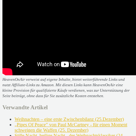
HeavenOnAir verweist auf eigene Inhalte, bietet weiterführende Links und
nutzt Affiliate-Links zu Amazon. Mit diesen Links kann HeavenOnAir eine
kleine Provision für qualifizierte Käufe verdienen, was zur Unterstützung der
Seite beiträgt, ohne dass für Sie zusätzliche Kosten entstehen.
Verwandte Artikel
Weihnachten – eine erste Zwischenbilanz (25.Dezember)
„Pipes Of Peace" von Paul McCartney - für einen Moment
schweigen die Waffen (25. Dezember)
Stille Nacht, heilige Nacht - der Weihnachtsklassiker (24.