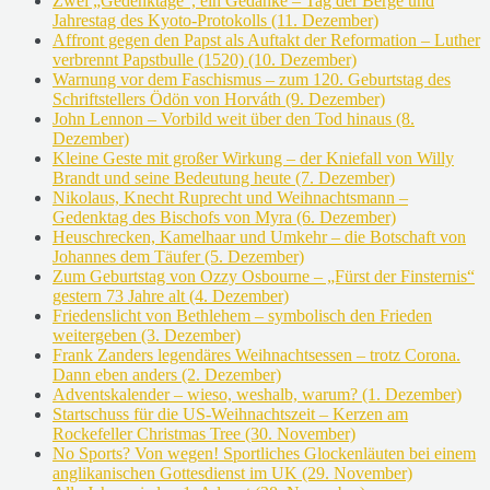
Zwei „Gedenktage“, ein Gedanke – Tag der Berge und
Jahrestag des Kyoto-Protokolls (11. Dezember)
Affront gegen den Papst als Auftakt der Reformation – Luther
verbrennt Papstbulle (1520) (10. Dezember)
Warnung vor dem Faschismus – zum 120. Geburtstag des
Schriftstellers Ödön von Horváth (9. Dezember)
John Lennon – Vorbild weit über den Tod hinaus (8.
Dezember)
Kleine Geste mit großer Wirkung – der Kniefall von Willy
Brandt und seine Bedeutung heute (7. Dezember)
Nikolaus, Knecht Ruprecht und Weihnachtsmann –
Gedenktag des Bischofs von Myra (6. Dezember)
Heuschrecken, Kamelhaar und Umkehr – die Botschaft von
Johannes dem Täufer (5. Dezember)
Zum Geburtstag von Ozzy Osbourne – „Fürst der Finsternis“
gestern 73 Jahre alt (4. Dezember)
Friedenslicht von Bethlehem – symbolisch den Frieden
weitergeben (3. Dezember)
Frank Zanders legendäres Weihnachtsessen – trotz Corona.
Dann eben anders (2. Dezember)
Adventskalender – wieso, weshalb, warum? (1. Dezember)
Startschuss für die US-Weihnachtszeit – Kerzen am
Rockefeller Christmas Tree (30. November)
No Sports? Von wegen! Sportliches Glockenläuten bei einem
anglikanischen Gottesdienst im UK (29. November)