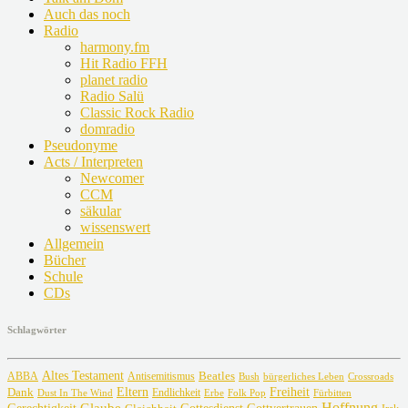
Auch das noch
Radio
harmony.fm
Hit Radio FFH
planet radio
Radio Salü
Classic Rock Radio
domradio
Pseudonyme
Acts / Interpreten
Newcomer
CCM
säkular
wissenswert
Allgemein
Bücher
Schule
CDs
Schlagwörter
Altes Testament
Beatles
ABBA
Antisemitismus
Crossroads
Bush
bürgerliches Leben
Freiheit
Dank
Eltern
Dust In The Wind
Endlichkeit
Erbe
Fürbitten
Folk Pop
Glaube
Hoffnung