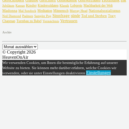
Gottvertrauen
Gerechtigkeit
Gottesdienst
Gleichheit
Irak
Kinder
Lobpreis
Jubiläum
Kansas
Kindersoldaten
Machbarkeit der Welt
Klassik
Madonna
Meditation
Nationalsozialismus
Mal Sondock
Mitmensch
Murray Head
Sinnfrage
sünde
Tod und Sterben
Tracy
Neil Diamond
Psalmen
Sampler Pop
Vertrauen
Chapman
Turmbau zu Babel
Vermächtnis
Archiv
Archiv
© Copyright 2026
HeavenOnAir
Wir verwenden Cookies, um Ihnen die bestmögliche Erfahrung auf unserer
Website zu bieten. Sie können mehr darüber erfahren, welche Cookies wir
Einstellungen
verwenden, oder sie unter Einstellungen deaktivieren