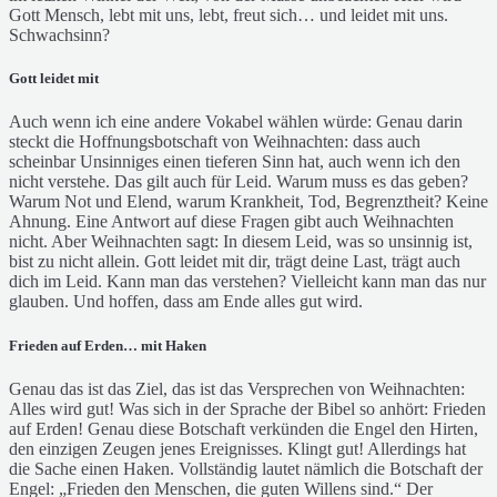
Gott Mensch, lebt mit uns, lebt, freut sich… und leidet mit uns.
Schwachsinn?
Gott leidet mit
Auch wenn ich eine andere Vokabel wählen würde: Genau darin
steckt die Hoffnungsbotschaft von Weihnachten: dass auch
scheinbar Unsinniges einen tieferen Sinn hat, auch wenn ich den
nicht verstehe. Das gilt auch für Leid. Warum muss es das geben?
Warum Not und Elend, warum Krankheit, Tod, Begrenztheit? Keine
Ahnung. Eine Antwort auf diese Fragen gibt auch Weihnachten
nicht. Aber Weihnachten sagt: In diesem Leid, was so unsinnig ist,
bist zu nicht allein. Gott leidet mit dir, trägt deine Last, trägt auch
dich im Leid. Kann man das verstehen? Vielleicht kann man das nur
glauben. Und hoffen, dass am Ende alles gut wird.
Frieden auf Erden… mit Haken
Genau das ist das Ziel, das ist das Versprechen von Weihnachten:
Alles wird gut! Was sich in der Sprache der Bibel so anhört: Frieden
auf Erden! Genau diese Botschaft verkünden die Engel den Hirten,
den einzigen Zeugen jenes Ereignisses. Klingt gut! Allerdings hat
die Sache einen Haken. Vollständig lautet nämlich die Botschaft der
Engel: „Frieden den Menschen, die guten Willens sind.“ Der