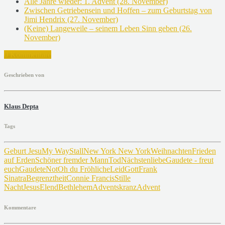
Alle Jahre wieder: 1. Advent (28. November)
Zwischen Getriebensein und Hoffen – zum Geburtstag von
Jimi Hendrix (27. November)
(Keine) Langeweile – seinem Leben Sinn geben (26.
November)
0 Kommentare
Geschrieben von
Klaus Depta
Tags
Geburt Jesu
My Way
Stall
New York New York
Weihnachten
Frieden
auf Erden
Schöner fremder Mann
Tod
Nächstenliebe
Gaudete - freut
euch
Gaudete
Not
Oh du Fröhliche
Leid
Gott
Frank
Sinatra
Begrenztheit
Connie Francis
Stille
Nacht
Jesus
Elend
Bethlehem
Adventskranz
Advent
Kommentare