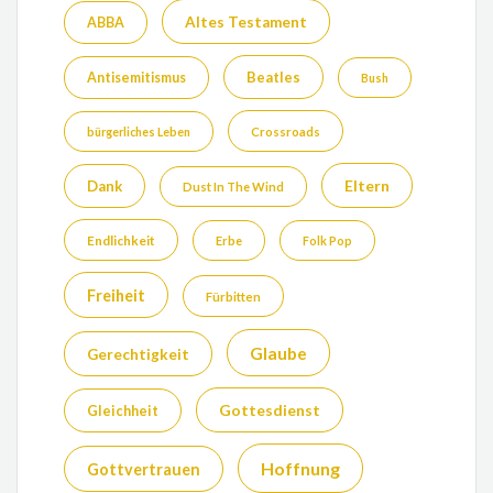
Altes Testament
ABBA
Beatles
Antisemitismus
Bush
bürgerliches Leben
Crossroads
Eltern
Dank
Dust In The Wind
Endlichkeit
Erbe
Folk Pop
Freiheit
Fürbitten
Glaube
Gerechtigkeit
Gottesdienst
Gleichheit
Hoffnung
Gottvertrauen