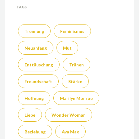
TAGS
Trennung
Feminismus
Neuanfang
Mut
Enttäuschung
Tränen
Freundschaft
Stärke
Hoffnung
Marilyn Monroe
Liebe
Wonder Woman
Beziehung
Ava Max