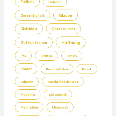
Freiheit
Fürbitten
Glaube
Gerechtigkeit
Gottesdienst
Gleichheit
Hoffnung
Gottvertrauen
Irak
Jubiläum
Kansas
Kinder
Kindersoldaten
Klassik
Lobpreis
Machbarkeit der Welt
Madonna
Mal Sondock
Meditation
Mitmensch