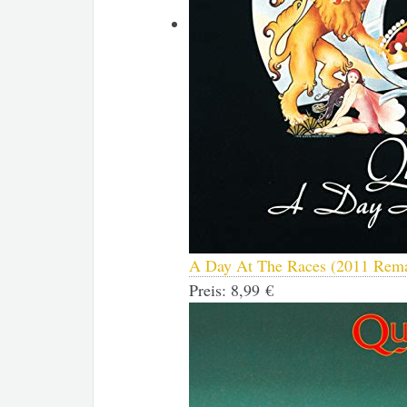
A Day At The Races (2011 Rema
Preis:
8,99 €