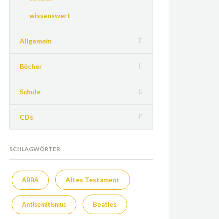
wissenswert
Allgemein
Bücher
Schule
CDs
SCHLAGWÖRTER
Altes Testament
ABBA
Beatles
Antisemitismus