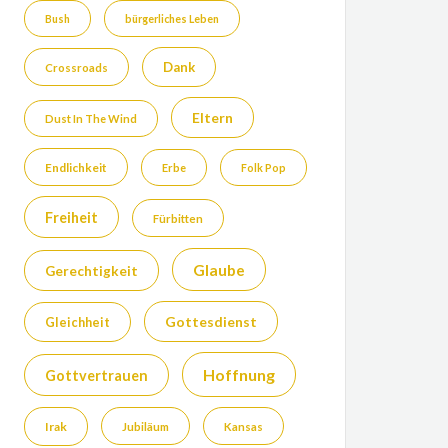
Bush
bürgerliches Leben
Dank
Crossroads
Eltern
Dust In The Wind
Endlichkeit
Erbe
Folk Pop
Freiheit
Fürbitten
Glaube
Gerechtigkeit
Gottesdienst
Gleichheit
Hoffnung
Gottvertrauen
Irak
Jubiläum
Kansas