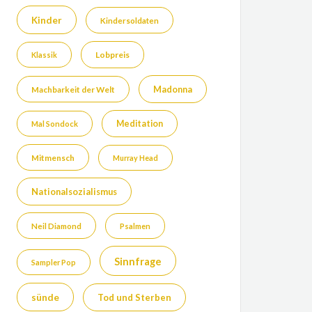
Kinder
Kindersoldaten
Lobpreis
Klassik
Madonna
Machbarkeit der Welt
Meditation
Mal Sondock
Mitmensch
Murray Head
Nationalsozialismus
Neil Diamond
Psalmen
Sinnfrage
Sampler Pop
sünde
Tod und Sterben