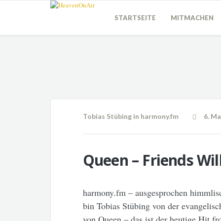
STARTSEITE
MITMACHEN
Tobias Stübing
in
harmony.fm
6. Ma
Queen – Friends Wil
harmony.fm – ausgesprochen himmlisc
bin Tobias Stübing von der evangelisc
von Queen – das ist der heutige Hit f