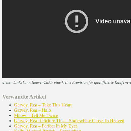
diesen Links kann HeavenOnAir eine kleine Provision für qualifizierte Käufe verd
Verwandte Artikel
Garvey, Rea – Take This Heart
Garvey, Rea – Halo
Milow – Tell Me Twice
Garvey, Rea ft Picture This – Somewhere Close To Heaven
Garvey, Rea – Perfect In My Eyes