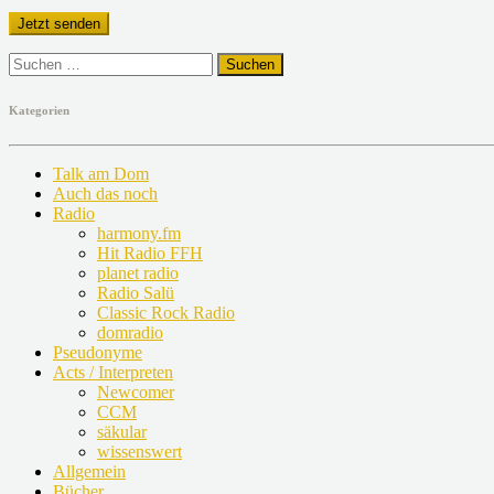
Suchen
nach:
Kategorien
Talk am Dom
Auch das noch
Radio
harmony.fm
Hit Radio FFH
planet radio
Radio Salü
Classic Rock Radio
domradio
Pseudonyme
Acts / Interpreten
Newcomer
CCM
säkular
wissenswert
Allgemein
Bücher