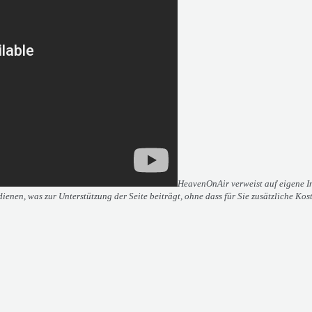
HeavenOnAir verweist auf eigene Inh
ienen, was zur Unterstützung der Seite beiträgt, ohne dass für Sie zusätzliche Kos