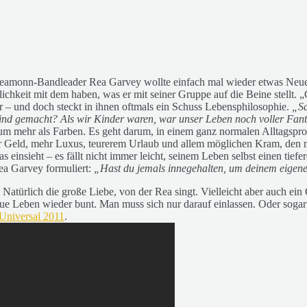
eamonn-Bandleader Rea Garvey wollte einfach mal wieder etwas Neues 
chkeit mit dem haben, was er mit seiner Gruppe auf die Beine stellt. 
 – und doch steckt in ihnen oftmals ein Schuss Lebensphilosophie.
„Sa
lind gemacht?
Als wir Kinder waren, war unser Leben noch voller Fant
um mehr als Farben. Es geht darum, in einem ganz normalen Alltagspro
ehr Geld, mehr Luxus, teurerem Urlaub und allem möglichen Kram, den m
as einsieht – es fällt nicht immer leicht, seinem Leben selbst einen ti
ea Garvey formuliert:
„Hast du jemals innegehalten, um deinem eigen
atürlich die große Liebe, von der Rea singt. Vielleicht aber auch ein
graue Leben wieder bunt. Man muss sich nur darauf einlassen. Oder sog
/Universal 2011
.