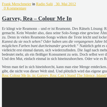
Frank Merschmeier
in
Radio Salü
30. Mai 2012
0 Kommentare
Garvey, Rea – Colour Me In
Er klingt wie Reamonn – und er ist Reamonn. Des Rätsels Lösung: R
gemacht. Kein Wunder also, dass seine Solo-Songs eine gewisse Ähnli
zu. Denn in vielen Reamonn-Songs wirken die Texte leicht und locker
Kannst du sie noch sehen? Oder haben uns die vergangenen Jahre b
möglichen Farben bunt durcheinander gewirbelt.“
Natürlich geht es 
vielleicht erst einmal darum, sich wiederzufinden. Die Jagd nach m
bedeutet mehr, als ein fleißiger Konsument zu sein. Doch selbst wer d
Und den Mut, einfach einmal in sich hineinzuhorchen. Oder wie es R
Wenn man tief in sich hineinhorcht, kann man eine Menge entdecken. N
gibt, die nicht von dieser Welt sind. Und plötzlich wird das eigene 
Rea: Colour Me In, in: Garvey, Rea: Can´t Stand The Silence, Island