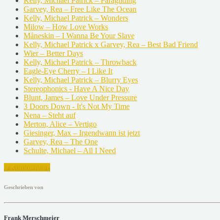
Kelly, Michael Patrick – Paragliding
Garvey, Rea – Free Like The Ocean
Kelly, Michael Patrick – Wonders
Milow – How Love Works
Måneskin – I Wanna Be Your Slave
Kelly, Michael Patrick x Garvey, Rea – Best Bad Friend
Wier – Better Days
Kelly, Michael Patrick – Throwback
Eagle-Eye Cherry – I Like It
Kelly, Michael Patrick – Blurry Eyes
Stereophonics - Have A Nice Day
Blunt, James – Love Under Pressure
3 Doors Down - It's Not My Time
Nena – Steht auf
Merton, Alice – Vertigo
Giesinger, Max – Irgendwann ist jetzt
Garvey, Rea – The One
Schulte, Michael – All I Need
0 Kommentare
Geschrieben von
Frank Merschmeier