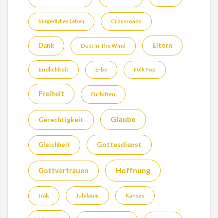
bürgerliches Leben
Crossroads
Eltern
Dank
Dust In The Wind
Endlichkeit
Erbe
Folk Pop
Freiheit
Fürbitten
Glaube
Gerechtigkeit
Gottesdienst
Gleichheit
Hoffnung
Gottvertrauen
Irak
Jubiläum
Kansas