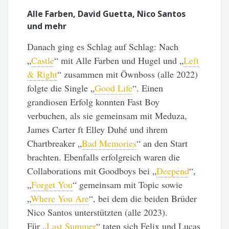
Alle Farben, David Guetta, Nico Santos
und mehr
Danach ging es Schlag auf Schlag: Nach
„
Castle
“ mit Alle Farben und Hugel und „
Left
& Right
“ zusammen mit Öwnboss (alle 2022)
folgte die Single „
Good Life
“. Einen
grandiosen Erfolg konnten Fast Boy
verbuchen, als sie gemeinsam mit Meduza,
James Carter ft Elley Duhé und ihrem
Chartbreaker „
Bad Memories
“ an den Start
brachten. Ebenfalls erfolgreich waren die
Collaborations mit Goodboys bei „
Deepend
“,
„
Forget You
“ gemeinsam mit Topic sowie
„
Where You Are
“, bei dem die beiden Brüder
Nico Santos unterstützten (alle 2023).
Für „
Last Summer
“ taten sich Felix und Lucas