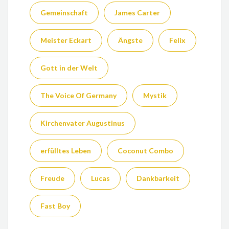
Gemeinschaft
James Carter
Meister Eckart
Ängste
Felix
Gott in der Welt
The Voice Of Germany
Mystik
Kirchenvater Augustinus
erfülltes Leben
Coconut Combo
Freude
Lucas
Dankbarkeit
Fast Boy