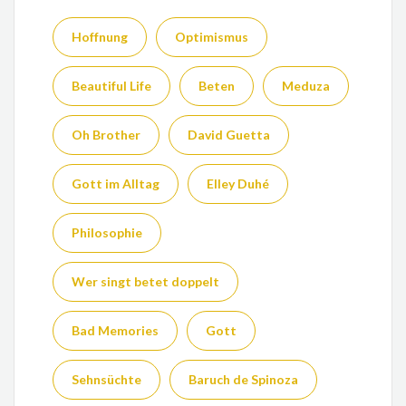
Hoffnung
Optimismus
Beautiful Life
Beten
Meduza
Oh Brother
David Guetta
Gott im Alltag
Elley Duhé
Philosophie
Wer singt betet doppelt
Bad Memories
Gott
Sehnsüchte
Baruch de Spinoza