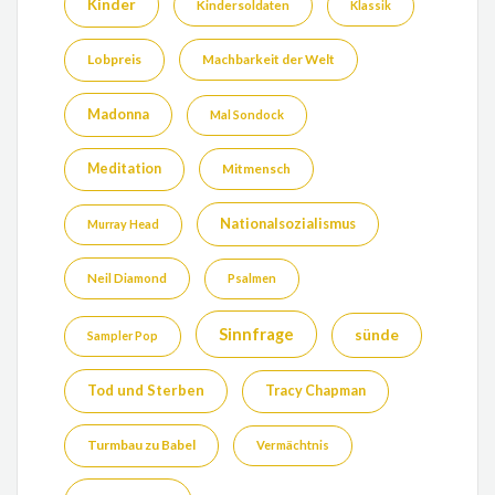
Kinder
Kindersoldaten
Klassik
Lobpreis
Machbarkeit der Welt
Madonna
Mal Sondock
Meditation
Mitmensch
Nationalsozialismus
Murray Head
Neil Diamond
Psalmen
Sinnfrage
sünde
Sampler Pop
Tod und Sterben
Tracy Chapman
Turmbau zu Babel
Vermächtnis