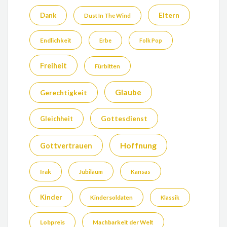
Eltern
Dank
Dust In The Wind
Endlichkeit
Erbe
Folk Pop
Freiheit
Fürbitten
Glaube
Gerechtigkeit
Gottesdienst
Gleichheit
Hoffnung
Gottvertrauen
Irak
Jubiläum
Kansas
Kinder
Kindersoldaten
Klassik
Lobpreis
Machbarkeit der Welt