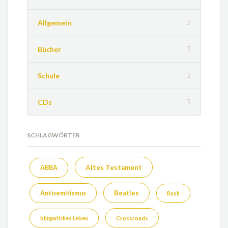
Allgemein
Bücher
Schule
CDs
SCHLAGWÖRTER
Altes Testament
ABBA
Beatles
Antisemitismus
Bush
bürgerliches Leben
Crossroads