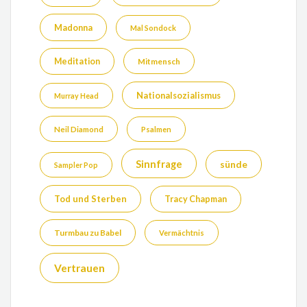
Madonna
Mal Sondock
Meditation
Mitmensch
Nationalsozialismus
Murray Head
Neil Diamond
Psalmen
Sinnfrage
sünde
Sampler Pop
Tod und Sterben
Tracy Chapman
Turmbau zu Babel
Vermächtnis
Vertrauen