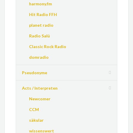
harmony.fm
Hit Radio FFH
planet radio
Radio Salü
Classic Rock Radio
domradio
Pseudonyme
Acts / Interpreten
Newcomer
CCM
säkular
wissenswert