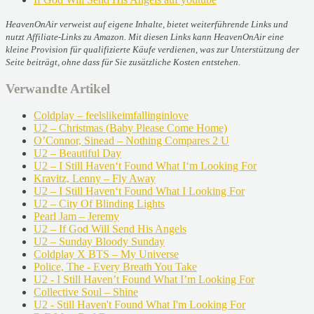
HeavenOnAir verweist auf eigene Inhalte, bietet weiterführende Links und
nutzt Affiliate-Links zu Amazon. Mit diesen Links kann HeavenOnAir eine
kleine Provision für qualifizierte Käufe verdienen, was zur Unterstützung der
Seite beiträgt, ohne dass für Sie zusätzliche Kosten entstehen.
Verwandte Artikel
Coldplay – feelslikeimfallinginlove
U2 – Christmas (Baby Please Come Home)
O’Connor, Sinead – Nothing Compares 2 U
U2 – Beautiful Day
U2 – I Still Haven‘t Found What I‘m Looking For
Kravitz, Lenny – Fly Away
U2 – I Still Haven‘t Found What I Looking For
U2 – City Of Blinding Lights
Pearl Jam – Jeremy
U2 – If God Will Send His Angels
U2 – Sunday Bloody Sunday
Coldplay X BTS – My Universe
Police, The - Every Breath You Take
U2 - I Still Haven’t Found What I’m Looking For
Collective Soul – Shine
U2 - Still Haven't Found What I'm Looking For