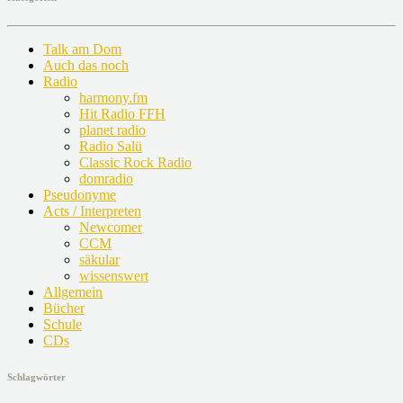
Talk am Dom
Auch das noch
Radio
harmony.fm
Hit Radio FFH
planet radio
Radio Salü
Classic Rock Radio
domradio
Pseudonyme
Acts / Interpreten
Newcomer
CCM
säkular
wissenswert
Allgemein
Bücher
Schule
CDs
Schlagwörter