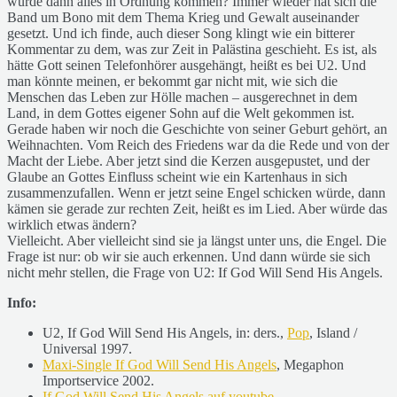
würde dann alles in Ordnung kommen? Immer wieder hat sich die
Band um Bono mit dem Thema Krieg und Gewalt auseinander
gesetzt. Und ich finde, auch dieser Song klingt wie ein bitterer
Kommentar zu dem, was zur Zeit in Palästina geschieht. Es ist, als
hätte Gott seinen Telefonhörer ausgehängt, heißt es bei U2. Und
man könnte meinen, er bekommt gar nicht mit, wie sich die
Menschen das Leben zur Hölle machen – ausgerechnet in dem
Land, in dem Gottes eigener Sohn auf die Welt gekommen ist.
Gerade haben wir noch die Geschichte von seiner Geburt gehört, an
Weihnachten. Vom Reich des Friedens war da die Rede und von der
Macht der Liebe. Aber jetzt sind die Kerzen ausgepustet, und der
Glaube an Gottes Einfluss scheint wie ein Kartenhaus in sich
zusammenzufallen. Wenn er jetzt seine Engel schicken würde, dann
kämen sie gerade zur rechten Zeit, heißt es im Lied. Aber würde das
wirklich etwas ändern?
Vielleicht. Aber vielleicht sind sie ja längst unter uns, die Engel. Die
Frage ist nur: ob wir sie auch erkennen. Und dann würde sie sich
nicht mehr stellen, die Frage von U2: If God Will Send His Angels.
Info:
U2, If God Will Send His Angels, in: ders.,
Pop
, Island /
Universal 1997.
Maxi-Single If God Will Send His Angels
, Megaphon
Importservice 2002.
If God Will Send His Angels auf youtube