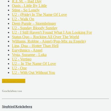
R.E.M. – Bad Day
Oasis - Little By Little
Sting - So Lonely
U2 - (Pride) In The Name Of Love
U2 - Walk On
Deep Purple – Stormbringer
U2 - Sunday Bloody Sunday
U2 - I Still Haven't Found What I Am Looking For
Status Quo – Rocking All Over The World
Williams, Robbie - Angel (Pop-Mix zu Engeln)
Lipa, Dua – Hotter Than Hell
Eurythmics - Angel
Vega, Suzanne - Luka
U2 - Vertigo
U2 – In The Name Of Love
U2 - One
U2 - With Out Without You
0 Kommentare
Geschrieben von
Siegfried Krückeberg