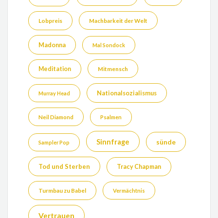
Lobpreis
Machbarkeit der Welt
Madonna
Mal Sondock
Meditation
Mitmensch
Nationalsozialismus
Murray Head
Neil Diamond
Psalmen
Sinnfrage
sünde
Sampler Pop
Tod und Sterben
Tracy Chapman
Turmbau zu Babel
Vermächtnis
Vertrauen