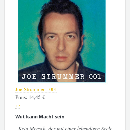
Joe Strummer - 001
Assembly
Preis:
14,45 €
Preis:
9,9
‹
›
Wut kann Macht sein
„Kein Mensch, der mit einer lebendigen Seele