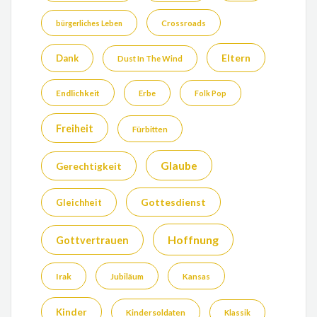
bürgerliches Leben
Crossroads
Eltern
Dank
Dust In The Wind
Endlichkeit
Erbe
Folk Pop
Freiheit
Fürbitten
Glaube
Gerechtigkeit
Gottesdienst
Gleichheit
Hoffnung
Gottvertrauen
Irak
Jubiläum
Kansas
Kinder
Kindersoldaten
Klassik