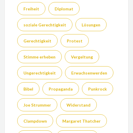
Freiheit
Diplomat
soziale Gerechtigkeit
Lösungen
Gerechtigkeit
Protest
Stimme erheben
Vergeltung
Ungerechtigkeit
Erwachsenwerden
Bibel
Propaganda
Punkrock
Joe Strummer
Widerstand
Clampdown
Margaret Thatcher