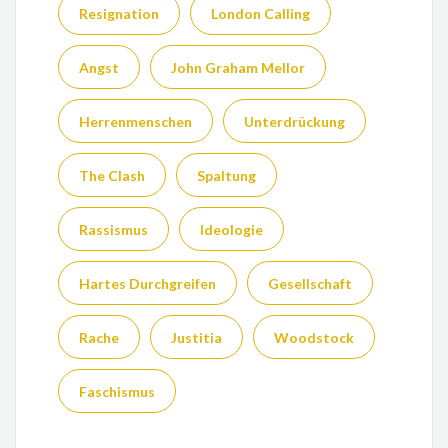
Resignation
London Calling
Angst
John Graham Mellor
Herrenmenschen
Unterdrückung
The Clash
Spaltung
Rassismus
Ideologie
Hartes Durchgreifen
Gesellschaft
Rache
Justitia
Woodstock
Faschismus