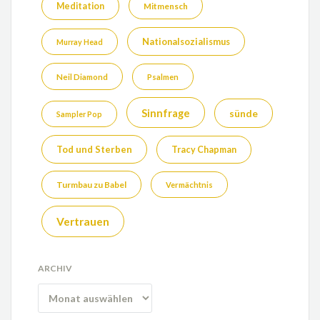
Meditation
Mitmensch
Nationalsozialismus
Murray Head
Neil Diamond
Psalmen
Sinnfrage
sünde
Sampler Pop
Tod und Sterben
Tracy Chapman
Turmbau zu Babel
Vermächtnis
Vertrauen
ARCHIV
Archiv