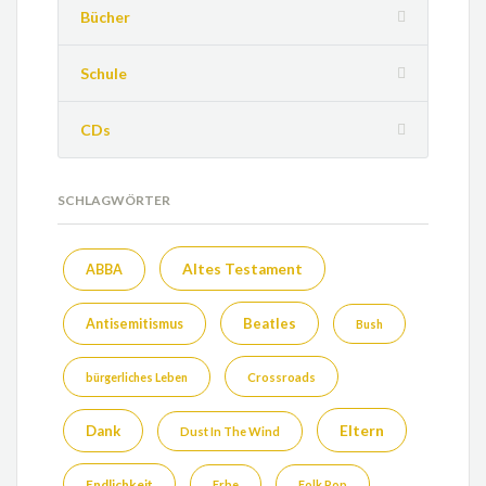
Bücher
Schule
CDs
SCHLAGWÖRTER
Altes Testament
ABBA
Beatles
Antisemitismus
Bush
bürgerliches Leben
Crossroads
Eltern
Dank
Dust In The Wind
Endlichkeit
Erbe
Folk Pop