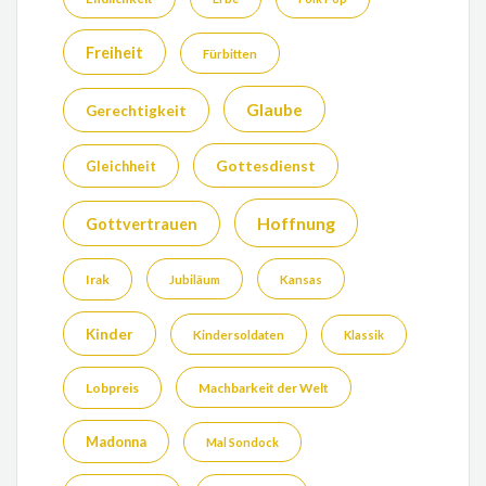
Freiheit
Fürbitten
Glaube
Gerechtigkeit
Gottesdienst
Gleichheit
Hoffnung
Gottvertrauen
Irak
Jubiläum
Kansas
Kinder
Kindersoldaten
Klassik
Lobpreis
Machbarkeit der Welt
Madonna
Mal Sondock