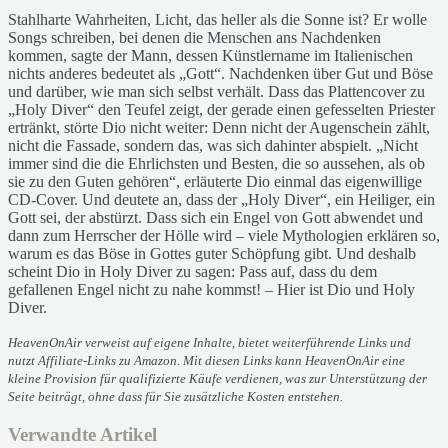
Stahlharte Wahrheiten, Licht, das heller als die Sonne ist? Er wolle
Songs schreiben, bei denen die Menschen ans Nachdenken
kommen, sagte der Mann, dessen Künstlername im Italienischen
nichts anderes bedeutet als „Gott“. Nachdenken über Gut und Böse
und darüber, wie man sich selbst verhält. Dass das Plattencover zu
„Holy Diver“ den Teufel zeigt, der gerade einen gefesselten Priester
ertränkt, störte Dio nicht weiter: Denn nicht der Augenschein zählt,
nicht die Fassade, sondern das, was sich dahinter abspielt. „Nicht
immer sind die die Ehrlichsten und Besten, die so aussehen, als ob
sie zu den Guten gehören“, erläuterte Dio einmal das eigenwillige
CD-Cover. Und deutete an, dass der „Holy Diver“, ein Heiliger, ein
Gott sei, der abstürzt. Dass sich ein Engel von Gott abwendet und
dann zum Herrscher der Hölle wird – viele Mythologien erklären so,
warum es das Böse in Gottes guter Schöpfung gibt. Und deshalb
scheint Dio in Holy Diver zu sagen: Pass auf, dass du dem
gefallenen Engel nicht zu nahe kommst! – Hier ist Dio und Holy
Diver.
HeavenOnAir verweist auf eigene Inhalte, bietet weiterführende Links und
nutzt Affiliate-Links zu Amazon. Mit diesen Links kann HeavenOnAir eine
kleine Provision für qualifizierte Käufe verdienen, was zur Unterstützung der
Seite beiträgt, ohne dass für Sie zusätzliche Kosten entstehen.
Verwandte Artikel