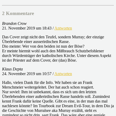
2 Kommentare
Brandon Crow
21. November 2019 um 18:43
/
Antworten
Das Cover zeigt nicht den Teufel, sondern Murray; der einzige
Überlebende einer ausserirdischen Rasse.
Dio meinte: Wer von den beiden ist nun der Böse?
Er meinte hiermit wohl auch den Mißbrauch Schutzbefohlener
durch Würdenträger der katholischen Kirche. Unter diesem Aspekt
ist der Priester auf dem Cover, der (das) Böse.
Klaus Depta
24. November 2019 um 10:57
/
Antworten
Hallo, vielen Dank für die Info. Wir haben sie an Frank
Merschmeier weitergeleitet. Der hat auch schon reagiert.
Nur soviel: Ihm ist unbekannt, dass es sich um den letzten
Überlebenden einer außerirdischen Rasse handeln soll. Zumindest
kennt Frank dafür keine Quelle. Gibt es eine, in der man das mal
nachlesen könnte? Im Tourbook zur Dream Evil-Tour, in dem Dio ja
die Geschichte von Murralsee aka Murray erzählt, steht es
zumindest so nicht drin, sagt Frank. Das wäre aber eine geniale