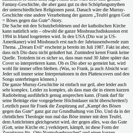
Fantasy-Geschichte, die aber ganz gut zu den Schöpfungsmythen
der unterschiedlichen Religionen passt. Danach wäre die Murray-
Geschichte eine andere Verarbeitung der ganzen „Teufel gegen Gott
= Böses gegen das Gute“-Story.
Die Sache mit den Schutzbefohlenen und der katholischen Kirche
kann natürlich sein – obwohl die ganze Missbrauchsdiskussion erst
1994 in Irland losgetreten wird. In den USA (Dio war ja US-
Amerikaner) wird Missbrauch erst nach der Jahrtausendwende zum
Thema. „Dream Evil“ erscheint ja bereits im Juli 1987. Fakt ist aber,
dass sich Dio dazu nicht geäußert hat. Zumindest kennt Frank keine
Quelle. Trotzdem ist es sicher so, dass man rund 30 Jahre später das
Cover so interpretieren kann. Ob es Dio aber so gemeint hat, wird
wohl für immer offen bleiben. (Was, so Frank, ja auch Absicht war:
Jeder soll immer seine Interpretationen in den Plattencovers und den
Songs unterbringen können.)
Die ganze Murray-Geschichte ist einfach nur geil, aber leider auch
sehr komplex. Leider zu komplex, als dass man die in einem kurzen
Radiobeitrag ausführlich genug ansprechen kann. (Frank darf für
seine Beiträge eine vorgegebene Höchstdauer nicht überschreiten!)
Letztlich passt für Frank die Zuspitzung auf „Kampf des Bösen
gegen das Gute“ ganz gut zur Grundhaltung von Dio. Und da in der
christlichen Theologie nun mal das Böse immer mit dem Teufel,
dem Antichristen gleichgesetzt wird, der gegen alles, was das Gute
(Gott, seine Kirche etc.) verkörpert, kämpft, ist diese Form der
Zuspitzung für „Otto Normalverbraucher“ und einen kurzen