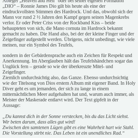
Ableger „Heaven and Hell“ oder bei seiner eigenen Formation
„DIO“ – Ronnie James Dio gilt bis heute als eine der
eindruckvollsten Stimmen des Hardrock. Und das, obwohl sich der
Mann vor rund 2 ½ Jahren den Kampf gegen seinen Magenkrebs
verlor. Er oder Peter Criss von der Rockband Kiss – beide
behaupteten von sich, die Mano cornuta im Hardrock bekannt
gemacht zu haben. Die Hand also, bei der der kleine Finger und der
Zeigefinger aufgestellt werden. Übrigens, nicht unbedingt, wie viele
meinen, nur ein Symbol des Teufels,
sondern in der Gebärdensprache auch ein Zeichen für Respekt und
Anerkennung. Im Aberglauben hält das Teufelshändchen sogar das
Unglück fern – gerade so wie der überkreuzte Mitel- und
Zeigefinger.
Ziemlich undurchsichtig also, das Ganze. Ebenso undurchsichtig
wie der Titelsong von Dios erstem Album mit eigener Band. In Holy
Diver geht es um jemanden, der sich zu lange in einem
mitternächtlichen Meer aufgehalten hat und, warum auch immer, als
Meister der Maskerade entlarvt wird. Der Text gipfelt in der
Aussage:
„Du kannst dich in der Sonne verstecken, bis du das Licht siehst.
Wir beten darum, dass alles gut wird!
Zwischen
den samtenen Lügen gibt es eine Wahrheit hart wie Stahl.
Die Vorstellung stirbt nie. Das Leben ist ein unendliches Rad.“