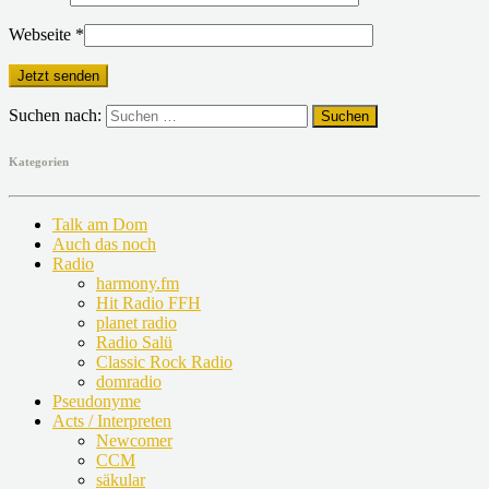
Webseite
*
Suchen nach:
Kategorien
Talk am Dom
Auch das noch
Radio
harmony.fm
Hit Radio FFH
planet radio
Radio Salü
Classic Rock Radio
domradio
Pseudonyme
Acts / Interpreten
Newcomer
CCM
säkular