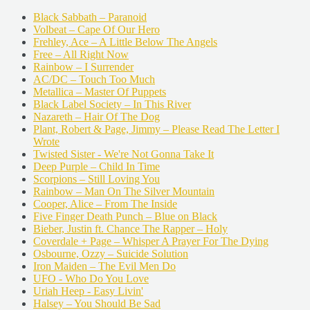
Black Sabbath – Paranoid
Volbeat – Cape Of Our Hero
Frehley, Ace – A Little Below The Angels
Free – All Right Now
Rainbow – I Surrender
AC/DC – Touch Too Much
Metallica – Master Of Puppets
Black Label Society – In This River
Nazareth – Hair Of The Dog
Plant, Robert & Page, Jimmy – Please Read The Letter I
Wrote
Twisted Sister - We're Not Gonna Take It
Deep Purple – Child In Time
Scorpions – Still Loving You
Rainbow – Man On The Silver Mountain
Cooper, Alice – From The Inside
Five Finger Death Punch – Blue on Black
Bieber, Justin ft. Chance The Rapper – Holy
Coverdale + Page – Whisper A Prayer For The Dying
Osbourne, Ozzy – Suicide Solution
Iron Maiden – The Evil Men Do
UFO - Who Do You Love
Uriah Heep - Easy Livin'
Halsey – You Should Be Sad