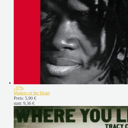
-37%
Matters of the Heart
Preis:
5,90 €
statt:
9,36 €