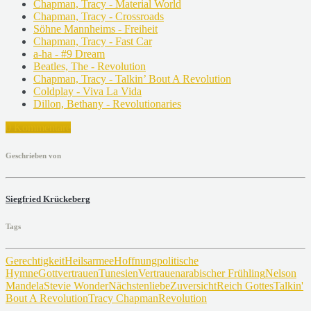
Chapman, Tracy - Material World
Chapman, Tracy - Crossroads
Söhne Mannheims - Freiheit
Chapman, Tracy - Fast Car
a-ha - #9 Dream
Beatles, The - Revolution
Chapman, Tracy - Talkin’ Bout A Revolution
Coldplay - Viva La Vida
Dillon, Bethany - Revolutionaries
0 Kommentare
Geschrieben von
Siegfried Krückeberg
Tags
Gerechtigkeit
Heilsarmee
Hoffnung
politische
Hymne
Gottvertrauen
Tunesien
Vertrauen
arabischer Frühling
Nelson
Mandela
Stevie Wonder
Nächstenliebe
Zuversicht
Reich Gottes
Talkin'
Bout A Revolution
Tracy Chapman
Revolution