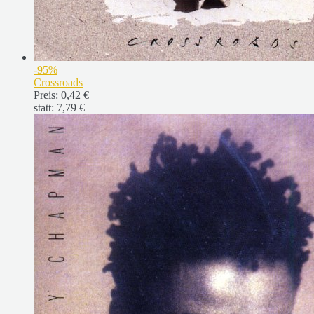
-95%
Crossroads
Preis:
0,42 €
statt:
7,79 €