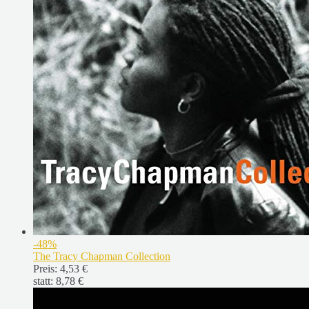
-48%
The Tracy Chapman Collection
Preis:
4,53 €
statt:
8,78 €