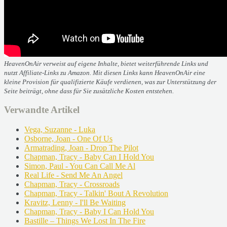
HeavenOnAir verweist auf eigene Inhalte, bietet weiterführende Links und
nutzt Affiliate-Links zu Amazon. Mit diesen Links kann HeavenOnAir eine
kleine Provision für qualifizierte Käufe verdienen, was zur Unterstützung der
Seite beiträgt, ohne dass für Sie zusätzliche Kosten entstehen.
Verwandte Artikel
Vega, Suzanne - Luka
Osborne, Joan - One Of Us
Armatrading, Joan - Drop The Pilot
Chapman, Tracy - Baby Can I Hold You
Simon, Paul - You Can Call Me Al
Real Life - Send Me An Angel
Chapman, Tracy - Crossroads
Chapman, Tracy - Talkin' Bout A Revolution
Kravitz, Lenny - I'll Be Waiting
Chapman, Tracy - Baby I Can Hold You
Bastille – Things We Lost In The Fire