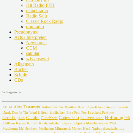
Hit Radio FFH
planet radio
Radio Salü
Classic Rock Radio
domradio
Pseudonyme
Acts / Interpreten
Newcomer
CCM
säkular
wissenswert
Allgemein
Bücher
Schule
CDs
Schlagwörter
Altes Testament
Beatles
ABBA
Antisemitismus
Crossroads
Bush
bürgerliches Leben
Freiheit
Dank
Eltern
Dust In The Wind
Endlichkeit
Erbe
Fürbitten
Folk Pop
Glaube
Hoffnung
Gottvertrauen
Gerechtigkeit
Gottesdienst
Gleichheit
Irak
Kinder
Lobpreis
Jubiläum
Kansas
Kindersoldaten
Machbarkeit der Welt
Klassik
Madonna
Meditation
Nationalsozialismus
Mal Sondock
Mitmensch
Murray Head