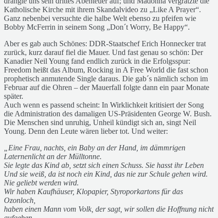
drängte uns sein drittes Abenteuer auf; und Madonna vergrätzte die
Katholische Kirche mit ihrem Skandalvideo zu „Like A Prayer“.
Ganz nebenbei versuchte die halbe Welt ebenso zu pfeifen wie
Bobby McFerrin in seinem Song „Don´t Worry, Be Happy“.
Aber es gab auch Schönes: DDR-Staatschef Erich Honnecker trat
zurück, kurz darauf fiel die Mauer. Und fast genau so schön: Der
Kanadier Neil Young fand endlich zurück in die Erfolgsspur:
Freedom heißt das Album, Rocking in A Free World die fast schon
prophetisch anmutende Single daraus. Die gab´s nämlich schon im
Februar auf die Ohren – der Mauerfall folgte dann ein paar Monate
später.
Auch wenn es passend scheint: In Wirklichkeit kritisiert der Song
die Administration des damaligen US-Präsidenten George W. Bush.
Die Menschen sind unruhig, Unheil kündigt sich an, singt Neil
Young. Denn den Leute wären lieber tot. Und weiter:
„Eine Frau, nachts, ein Baby an der Hand, im dämmrigen
Laternenlicht an der Mülltonne.
Sie legte das Kind ab, setzt sich einen Schuss. Sie hasst ihr Leben
Und sie weiß, da ist noch ein Kind, das nie zur Schule gehen wird.
Nie geliebt werden wird.
Wir haben Kaufhäuser, Klopapier, Styroporkartons für das
Ozonloch,
haben einen Mann vom Volk, der sagt, wir sollen die Hoffnung nicht
aufgeben.