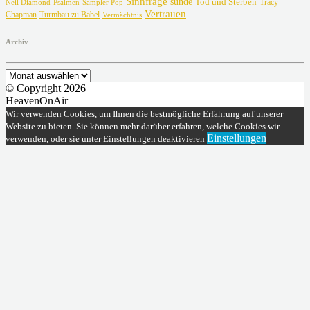
Sinnfrage
sünde
Tod und Sterben
Tracy
Neil Diamond
Psalmen
Sampler Pop
Vertrauen
Chapman
Turmbau zu Babel
Vermächtnis
Archiv
Archiv
© Copyright 2026
HeavenOnAir
Wir verwenden Cookies, um Ihnen die bestmögliche Erfahrung auf unserer
Website zu bieten. Sie können mehr darüber erfahren, welche Cookies wir
Einstellungen
verwenden, oder sie unter Einstellungen deaktivieren