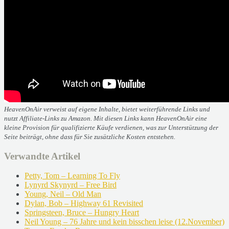
HeavenOnAir verweist auf eigene Inhalte, bietet weiterführende Links und
nutzt Affiliate-Links zu Amazon. Mit diesen Links kann HeavenOnAir eine
kleine Provision für qualifizierte Käufe verdienen, was zur Unterstützung der
Seite beiträgt, ohne dass für Sie zusätzliche Kosten entstehen.
Verwandte Artikel
Petty, Tom – Learning To Fly
Lynyrd Skynyrd – Free Bird
Young, Neil – Old Man
Dylan, Bob – Highway 61 Revisited
Springsteen, Bruce – Hungry Heart
Neil Young – 76 Jahre und kein bisschen leise (12.November)