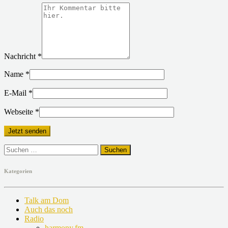
Nachricht
*
Name
*
E-Mail
*
Webseite
*
Suchen
nach:
Kategorien
Talk am Dom
Auch das noch
Radio
harmony.fm