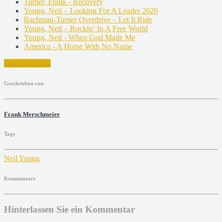
Turner, Frank - Recovery
Young, Neil – Looking For A Leader 2020
Bachman-Turner Overdrive – Let It Ride
Young, Neil – Rockin‘ In A Free World
Young, Neil - When God Made Me
America - A Horse With No Name
0 Kommentare
Geschrieben von
Frank Merschmeier
Tags
Neil Young
Kommentare
Hinterlassen Sie ein Kommentar