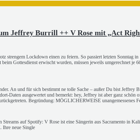
 um Jeffrey Burrill ++ V Rose mit „Act Righ
rotz strengem Lockdown einen zu feiern. So passiert letzten Sonntag 
 beim Gottesdienst erwischt wurden, müssen jeweils umgerechnet je 600
r. An und für sich bestimmt ne tolle Sache – außer Du bist Jeffrey Bur
ort-Daten ausgewertet und bemerkt: hey, Jeffrey ist aber ganz schön o
t zurückgetreten. Begründung: MÖGLICHERWEISE unangemessenes Fehlv
 Streams auf Spotify: V Rose ist eine Sängerin aus Sacramento in Kaliforn
 Ihre neue Single