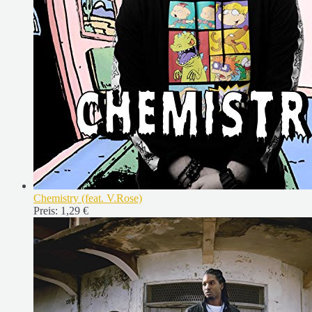
Chemistry (feat. V.Rose)
Preis:
1,29 €