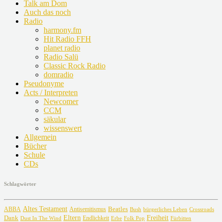
Talk am Dom
Auch das noch
Radio
harmony.fm
Hit Radio FFH
planet radio
Radio Salü
Classic Rock Radio
domradio
Pseudonyme
Acts / Interpreten
Newcomer
CCM
säkular
wissenswert
Allgemein
Bücher
Schule
CDs
Schlagwörter
Altes Testament
Beatles
ABBA
Antisemitismus
Crossroads
Bush
bürgerliches Leben
Freiheit
Dank
Eltern
Dust In The Wind
Endlichkeit
Erbe
Fürbitten
Folk Pop