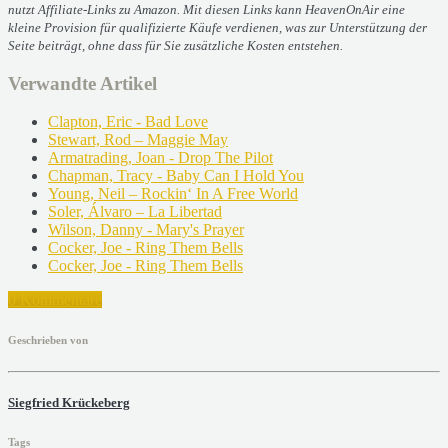
nutzt Affiliate-Links zu Amazon. Mit diesen Links kann HeavenOnAir eine
kleine Provision für qualifizierte Käufe verdienen, was zur Unterstützung der
Seite beiträgt, ohne dass für Sie zusätzliche Kosten entstehen.
Verwandte Artikel
Clapton, Eric - Bad Love
Stewart, Rod – Maggie May
Armatrading, Joan - Drop The Pilot
Chapman, Tracy - Baby Can I Hold You
Young, Neil – Rockin‘ In A Free World
Soler, Álvaro – La Libertad
Wilson, Danny - Mary's Prayer
Cocker, Joe - Ring Them Bells
Cocker, Joe - Ring Them Bells
0 Kommentare
Geschrieben von
Siegfried Krückeberg
Tags