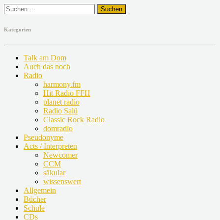
Suchen
nach:
Kategorien
Talk am Dom
Auch das noch
Radio
harmony.fm
Hit Radio FFH
planet radio
Radio Salü
Classic Rock Radio
domradio
Pseudonyme
Acts / Interpreten
Newcomer
CCM
säkular
wissenswert
Allgemein
Bücher
Schule
CDs