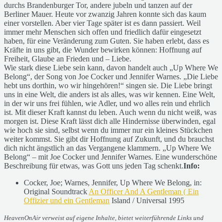
durchs Brandenburger Tor, andere jubeln und tanzen auf der
Berliner Mauer. Heute vor zwanzig Jahren konnte sich das kaum
einer vorstellen. Aber vier Tage später ist es dann passiert. Weil
immer mehr Menschen sich offen und friedlich dafür eingesetzt
haben, für eine Veränderung zum Guten. Sie haben erlebt, dass es
Kräfte in uns gibt, die Wunder bewirken können: Hoffnung auf
Freiheit, Glaube an Frieden und – Liebe.
Wie stark diese Liebe sein kann, davon handelt auch „Up Where We
Belong“, der Song von Joe Cocker und Jennifer Warnes. „Die Liebe
hebt uns dorthin, wo wir hingehören!“ singen sie. Die Liebe bringt
uns in eine Welt, die anders ist als alles, was wir kennen. Eine Welt,
in der wir uns frei fühlen, wie Adler, und wo alles rein und ehrlich
ist. Mit dieser Kraft kannst du leben. Auch wenn du nicht weiß, was
morgen ist. Diese Kraft lässt dich alle Hindernisse überwinden, egal
wie hoch sie sind, selbst wenn du immer nur ein kleines Stückchen
weiter kommst. Sie gibt dir Hoffnung auf Zukunft, und du brauchst
dich nicht ängstlich an das Vergangene klammern. „Up Where We
Belong“ – mit Joe Cocker und Jennifer Warnes. Eine wunderschöne
Beschreibung für etwas, was Gott uns jeden Tag schenkt.
Info:
Cocker, Joe; Warnes, Jennifer, Up Where We Belong, in:
Original Soundtrack
An Officer And A Gentleman ( Ein
Offizier und ein Gentleman
Island / Universal 1995
HeavenOnAir verweist auf eigene Inhalte, bietet weiterführende Links und