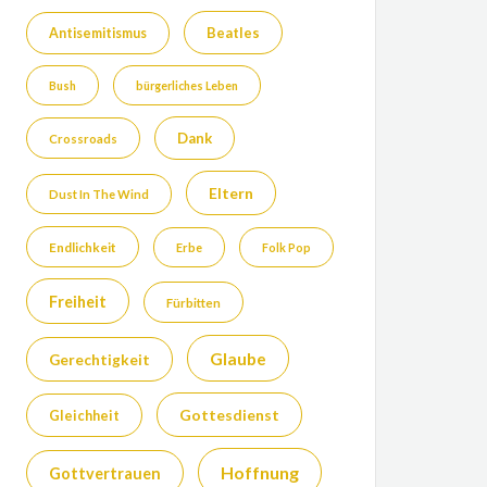
Beatles
Antisemitismus
Bush
bürgerliches Leben
Dank
Crossroads
Eltern
Dust In The Wind
Endlichkeit
Erbe
Folk Pop
Freiheit
Fürbitten
Glaube
Gerechtigkeit
Gottesdienst
Gleichheit
Hoffnung
Gottvertrauen