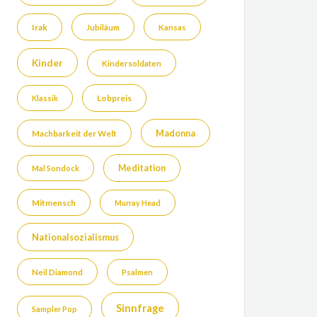
Irak
Jubiläum
Kansas
Kinder
Kindersoldaten
Lobpreis
Klassik
Madonna
Machbarkeit der Welt
Meditation
Mal Sondock
Mitmensch
Murray Head
Nationalsozialismus
Neil Diamond
Psalmen
Sinnfrage
Sampler Pop