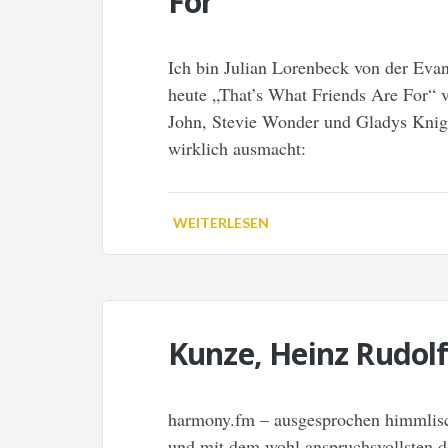
For
Ich bin Julian Lorenbeck von der Evan
heute „That’s What Friends Are For“
John, Stevie Wonder und Gladys Knigh
wirklich ausmacht:
WEITERLESEN
Kunze, Heinz Rudolf
harmony.fm – ausgesprochen himmlis
und mit dem wohl anspruchsvollsten 