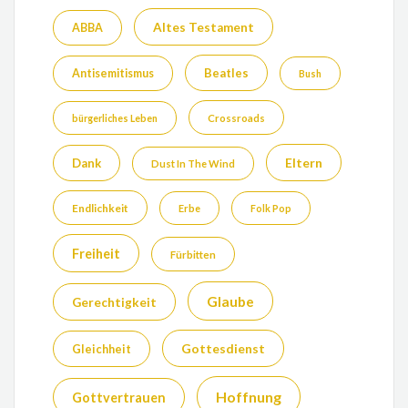
Altes Testament
ABBA
Beatles
Antisemitismus
Bush
bürgerliches Leben
Crossroads
Eltern
Dank
Dust In The Wind
Endlichkeit
Erbe
Folk Pop
Freiheit
Fürbitten
Glaube
Gerechtigkeit
Gottesdienst
Gleichheit
Hoffnung
Gottvertrauen