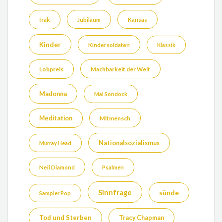
Irak
Jubiläum
Kansas
Kinder
Kindersoldaten
Klassik
Lobpreis
Machbarkeit der Welt
Madonna
Mal Sondock
Meditation
Mitmensch
Nationalsozialismus
Murray Head
Neil Diamond
Psalmen
Sinnfrage
sünde
Sampler Pop
Tod und Sterben
Tracy Chapman