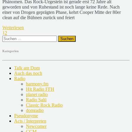
Phänomen. Das Rock-Urgestein ist gerade erst 72 Jahre alt
geworden und von Ruhestand ist noch lange keine Rede. Nach
einer von Drogen geprägten Phase, kehrt Cooper Mitte der 80er
clean auf die Bühnen zurück und feiert
Weiterlesen
1
2
Suchen
nach:
Kategorien
Talk am Dom
Auch das noch
Radio
harmony.fm
Hit Radio FFH
planet radio
Radio Salü
Classic Rock Radio
domradio
Pseudonyme
Acts / Interpreten
Newcomer
CCM