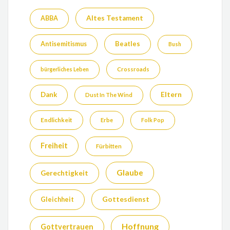
Altes Testament
ABBA
Beatles
Antisemitismus
Bush
bürgerliches Leben
Crossroads
Eltern
Dank
Dust In The Wind
Endlichkeit
Erbe
Folk Pop
Freiheit
Fürbitten
Glaube
Gerechtigkeit
Gottesdienst
Gleichheit
Hoffnung
Gottvertrauen