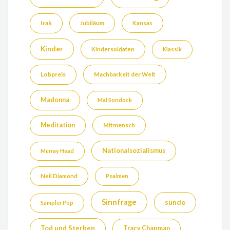
Irak
Jubiläum
Kansas
Kinder
Kindersoldaten
Klassik
Lobpreis
Machbarkeit der Welt
Madonna
Mal Sondock
Meditation
Mitmensch
Nationalsozialismus
Murray Head
Neil Diamond
Psalmen
Sinnfrage
sünde
Sampler Pop
Tod und Sterben
Tracy Chapman