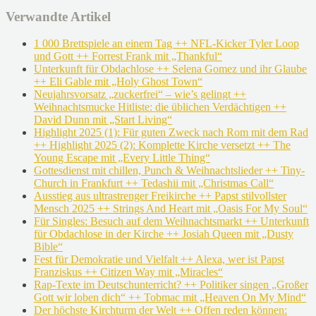
Verwandte Artikel
1 000 Brettspiele an einem Tag ++ NFL-Kicker Tyler Loop
und Gott ++ Forrest Frank mit „Thankful“
Unterkunft für Obdachlose ++ Selena Gomez und ihr Glaube
++ Eli Gable mit „Holy Ghost Town“
Neujahrsvorsatz „zuckerfrei“ – wie’s gelingt ++
Weihnachtsmucke Hitliste: die üblichen Verdächtigen ++
David Dunn mit „Start Living“
Highlight 2025 (1): Für guten Zweck nach Rom mit dem Rad
++ Highlight 2025 (2): Komplette Kirche versetzt ++ The
Young Escape mit „Every Little Thing“
Gottesdienst mit chillen, Punch & Weihnachtslieder ++ Tiny-
Church in Frankfurt ++ Tedashii mit „Christmas Call“
Ausstieg aus ultrastrenger Freikirche ++ Papst stilvollster
Mensch 2025 ++ Strings And Heart mit „Oasis For My Soul“
Für Singles: Besuch auf dem Weihnachtsmarkt ++ Unterkunft
für Obdachlose in der Kirche ++ Josiah Queen mit „Dusty
Bible“
Fest für Demokratie und Vielfalt ++ Alexa, wer ist Papst
Franziskus ++ Citizen Way mit „Miracles“
Rap-Texte im Deutschunterricht? ++ Politiker singen „Großer
Gott wir loben dich“ ++ Tobmac mit „Heaven On My Mind“
Der höchste Kirchturm der Welt ++ Offen reden können: