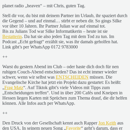
planet radio „heaven“ – mit Chris, guten Tag.
Stell dir vor, du bist mit deinem Partner im Urlaub, ihr spaziert durch
die Gegend – und auf einmal… stirbt er neben dir. So gings Silke
vor über 10 Jahren. Ihr Partner Julian war auf einmal tot.
Bis zu Julians Tod war Silke Informatikerin – heute ist sie
Bestatterin
. Da hat sie also jeden Tag mit dem Tod zu tun. Im
Podcast „Echt gefragt“ erzählt sie, was ihr damals geholfen hat.
Link gibt’s per WhatsApp 0172 9783000
++
Warst du gestern Abend im Club – oder haste dich doch für nen
ruhigen Couch-Abend entschieden? Das ist echt immer wieder
schwer, wenn wir selbst was
ENTSCHEIDEN
müssen. Die
Evangelische Kirche hat jetzt ein Projekt dazu gestartet: Es heißt:
„
Frag Matz
“. Auf Tiktok gibt’s viele Videos mit Tipps zum
„Entscheidungen treffen“. Und in über 200 Cafés und Kneipen in
Hessen liegen Karten mit Sprüchen zum Thema drauf, die dir helfen
können. Alle Infos auch per WhatsApp.
++
Den Druck von der Gesellschaft kennt auch Rapper
Jon Keith
aus
den USA. In seinem neuen Song „
Favorite
“ geht’s darum, dass er