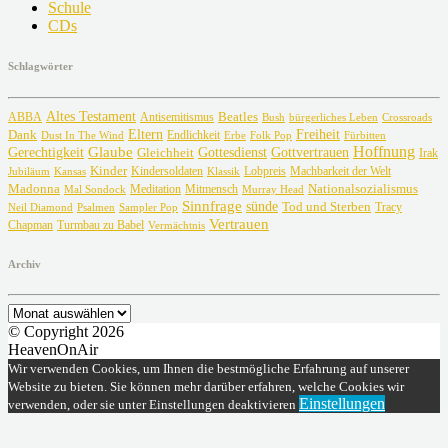
Schule
CDs
Schlagwörter
Altes Testament
Beatles
ABBA
Antisemitismus
Crossroads
Bush
bürgerliches Leben
Freiheit
Dank
Eltern
Dust In The Wind
Endlichkeit
Erbe
Fürbitten
Folk Pop
Glaube
Hoffnung
Gottvertrauen
Gerechtigkeit
Gottesdienst
Gleichheit
Irak
Kinder
Lobpreis
Jubiläum
Kansas
Kindersoldaten
Machbarkeit der Welt
Klassik
Madonna
Meditation
Nationalsozialismus
Mal Sondock
Mitmensch
Murray Head
Sinnfrage
sünde
Tod und Sterben
Tracy
Neil Diamond
Psalmen
Sampler Pop
Vertrauen
Chapman
Turmbau zu Babel
Vermächtnis
Archiv
Archiv
© Copyright 2026
HeavenOnAir
Wir verwenden Cookies, um Ihnen die bestmögliche Erfahrung auf unserer
Website zu bieten. Sie können mehr darüber erfahren, welche Cookies wir
Einstellungen
verwenden, oder sie unter Einstellungen deaktivieren