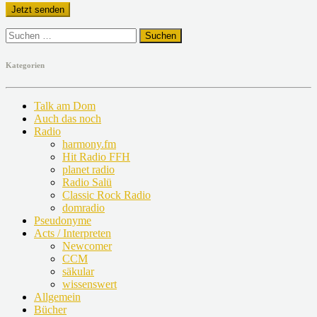
Suchen
nach:
Kategorien
Talk am Dom
Auch das noch
Radio
harmony.fm
Hit Radio FFH
planet radio
Radio Salü
Classic Rock Radio
domradio
Pseudonyme
Acts / Interpreten
Newcomer
CCM
säkular
wissenswert
Allgemein
Bücher