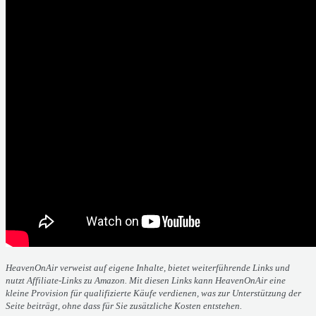
HeavenOnAir verweist auf eigene Inhalte, bietet weiterführende Links und
nutzt Affiliate-Links zu Amazon. Mit diesen Links kann HeavenOnAir eine
kleine Provision für qualifizierte Käufe verdienen, was zur Unterstützung der
Seite beiträgt, ohne dass für Sie zusätzliche Kosten entstehen.