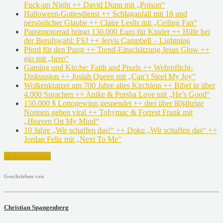
Fuck-up Night ++ David Dunn mit „Poison“
Halloween-Gottesdienst ++ Schlaganfall mit 18 und
persönlicher Glaube ++ Claire Leslis mit „Ceiling Fan“
Papstmotorrad bringt 130.000 Euro für Kinder ++ Hilfe bei
der Berufswahl: FSJ ++ Jervis Campbell – Lightning
Pferd für den Papst ++ Trend-Einschätzung Jesus Glow ++
gio mit „hero“
Gaming und Kirche: Faith and Pixels ++ Wehrpflicht-
Diskussion ++ Josiah Queen mit „Can’t Steel My Joy“
Wolkenkratzer um 700 Jahre altes Kirchlein ++ Bibel in über
4.000 Sprachen ++ Anike & Porsha Love mit „He’s Good“
150.000 $ Lottogewinn gespendet ++ drei über 80jährige
Nonnen gehen viral ++ Tobymac & Forrest Frank mit
„Heaven On My Mind“
10 Jahre „Wir schaffen das!“ ++ Doku „Wir schaffen das“ ++
Jordan Feliz mit „Next To Me“
0 Kommentare
Geschrieben von
Christian Spangenberg