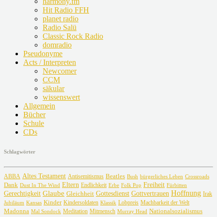
harmony.fm
Hit Radio FFH
planet radio
Radio Salü
Classic Rock Radio
domradio
Pseudonyme
Acts / Interpreten
Newcomer
CCM
säkular
wissenswert
Allgemein
Bücher
Schule
CDs
Schlagwörter
Altes Testament
Beatles
ABBA
Antisemitismus
Crossroads
Bush
bürgerliches Leben
Freiheit
Dank
Eltern
Dust In The Wind
Endlichkeit
Erbe
Fürbitten
Folk Pop
Glaube
Hoffnung
Gottvertrauen
Gerechtigkeit
Gottesdienst
Gleichheit
Irak
Kinder
Lobpreis
Jubiläum
Kansas
Kindersoldaten
Machbarkeit der Welt
Klassik
Madonna
Meditation
Nationalsozialismus
Mal Sondock
Mitmensch
Murray Head