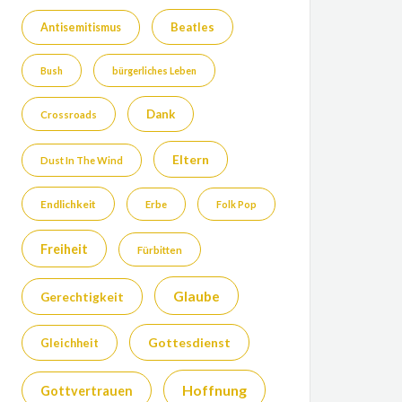
Beatles
Antisemitismus
Bush
bürgerliches Leben
Dank
Crossroads
Eltern
Dust In The Wind
Endlichkeit
Erbe
Folk Pop
Freiheit
Fürbitten
Glaube
Gerechtigkeit
Gottesdienst
Gleichheit
Hoffnung
Gottvertrauen