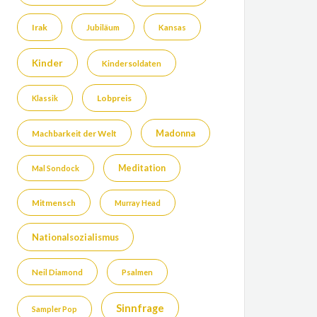
Irak
Jubiläum
Kansas
Kinder
Kindersoldaten
Lobpreis
Klassik
Madonna
Machbarkeit der Welt
Meditation
Mal Sondock
Mitmensch
Murray Head
Nationalsozialismus
Neil Diamond
Psalmen
Sinnfrage
Sampler Pop