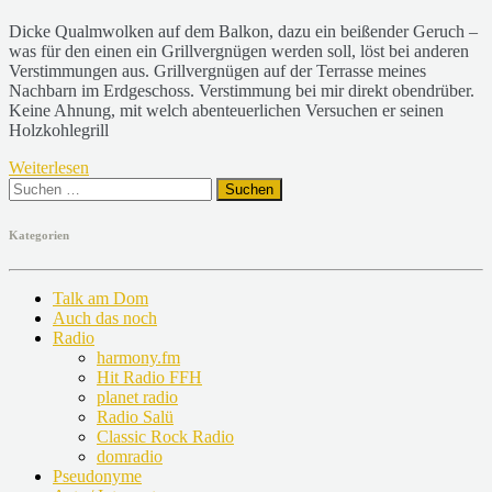
Dicke Qualmwolken auf dem Balkon, dazu ein beißender Geruch –
was für den einen ein Grillvergnügen werden soll, löst bei anderen
Verstimmungen aus. Grillvergnügen auf der Terrasse meines
Nachbarn im Erdgeschoss. Verstimmung bei mir direkt obendrüber.
Keine Ahnung, mit welch abenteuerlichen Versuchen er seinen
Holzkohlegrill
Weiterlesen
Suchen
nach:
Kategorien
Talk am Dom
Auch das noch
Radio
harmony.fm
Hit Radio FFH
planet radio
Radio Salü
Classic Rock Radio
domradio
Pseudonyme