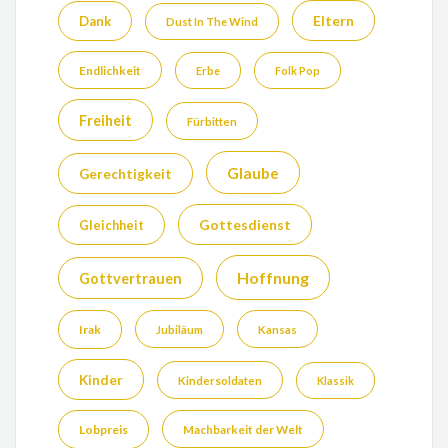
Eltern
Dank
Dust In The Wind
Endlichkeit
Erbe
Folk Pop
Freiheit
Fürbitten
Glaube
Gerechtigkeit
Gottesdienst
Gleichheit
Hoffnung
Gottvertrauen
Irak
Jubiläum
Kansas
Kinder
Kindersoldaten
Klassik
Lobpreis
Machbarkeit der Welt