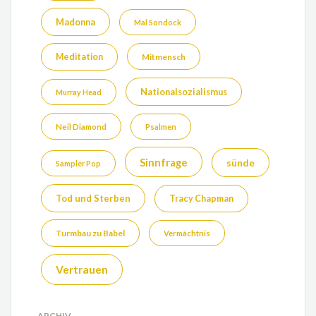
Madonna
Mal Sondock
Meditation
Mitmensch
Nationalsozialismus
Murray Head
Neil Diamond
Psalmen
Sinnfrage
sünde
Sampler Pop
Tod und Sterben
Tracy Chapman
Turmbau zu Babel
Vermächtnis
Vertrauen
ARCHIV