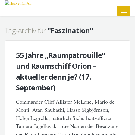
Toggle
naviga
Tag-Archiv für
"Faszination"
55 Jahre „Raumpatrouille“
und Raumschiff Orion –
aktueller denn je? (17.
September)
Commander Cliff Allister McLane, Mario de
Monti, Atan Shubashi, Hasso Sigbjörnson,
Helga Legrelle, natürlich Sicherheitsoffizier
Tamara Jagellovsk – die Namen der Besatzung
des Raumkreuzers Orion konnte ich schon als