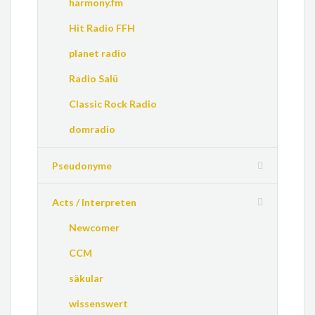
harmony.fm
Hit Radio FFH
planet radio
Radio Salü
Classic Rock Radio
domradio
Pseudonyme
Acts / Interpreten
Newcomer
CCM
säkular
wissenswert