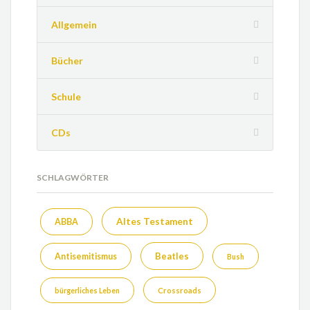
Allgemein
Bücher
Schule
CDs
SCHLAGWÖRTER
Altes Testament
ABBA
Beatles
Antisemitismus
Bush
bürgerliches Leben
Crossroads