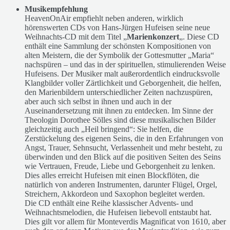
Musikempfehlung
HeavenOnAir empfiehlt neben anderen, wirklich
hörenswerten CDs von Hans-Jürgen Hufeisen seine neue
Weihnachts-CD mit dem Titel „
Marienkonzert
„. Diese CD
enthält eine Sammlung der schönsten Kompositionen von
alten Meistern, die der Symbolik der Gottesmutter „Maria“
nachspüren – und das in der spirituellen, stimulierenden Weise
Hufeisens. Der Musiker malt außerordentlich eindrucksvolle
Klangbilder voller Zärtlichkeit und Geborgenheit, die helfen,
den Marienbildern unterschiedlicher Zeiten nachzuspüren,
aber auch sich selbst in ihnen und auch in der
Auseinandersetzung mit ihnen zu entdecken. Im Sinne der
Theologin Dorothee Sölles sind diese musikalischen Bilder
gleichzeitig auch „Heil bringend“: Sie helfen, die
Zerstückelung des eigenen Seins, die in den Erfahrungen von
Angst, Trauer, Sehnsucht, Verlassenheit und mehr besteht, zu
überwinden und den Blick auf die positiven Seiten des Seins
wie Vertrauen, Freude, Liebe und Geborgenheit zu lenken.
Dies alles erreicht Hufeisen mit einen Blockflöten, die
natürlich von anderen Instrumenten, darunter Flügel, Orgel,
Streichern, Akkordeon und Saxophon begleitet werden.
Die CD enthält eine Reihe klassischer Advents- und
Weihnachtsmelodien, die Hufeisen liebevoll entstaubt hat.
Dies gilt vor allem für Monteverdis Magnificat von 1610, aber