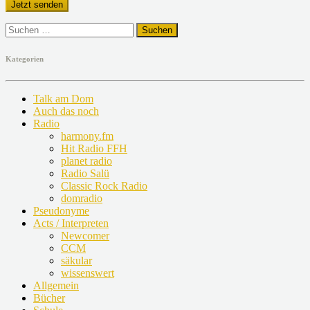
Suchen
nach:
Kategorien
Talk am Dom
Auch das noch
Radio
harmony.fm
Hit Radio FFH
planet radio
Radio Salü
Classic Rock Radio
domradio
Pseudonyme
Acts / Interpreten
Newcomer
CCM
säkular
wissenswert
Allgemein
Bücher