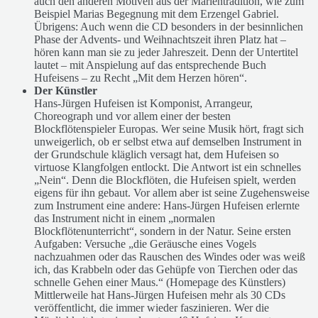
auch den anderen Motiven aus der Marientradition, wie zum
Beispiel Marias Begegnung mit dem Erzengel Gabriel.
Übrigens: Auch wenn die CD besonders in der besinnlichen
Phase der Advents- und Weihnachtszeit ihren Platz hat –
hören kann man sie zu jeder Jahreszeit. Denn der Untertitel
lautet – mit Anspielung auf das entsprechende Buch
Hufeisens – zu Recht „Mit dem Herzen hören“.
Der Künstler
Hans-Jürgen Hufeisen ist Komponist, Arrangeur,
Choreograph und vor allem einer der besten
Blockflötenspieler Europas. Wer seine Musik hört, fragt sich
unweigerlich, ob er selbst etwa auf demselben Instrument in
der Grundschule kläglich versagt hat, dem Hufeisen so
virtuose Klangfolgen entlockt. Die Antwort ist ein schnelles
„Nein“. Denn die Blockflöten, die Hufeisen spielt, werden
eigens für ihn gebaut. Vor allem aber ist seine Zugehensweise
zum Instrument eine andere: Hans-Jürgen Hufeisen erlernte
das Instrument nicht in einem „normalen
Blockflötenunterricht“, sondern in der Natur. Seine ersten
Aufgaben: Versuche „die Geräusche eines Vogels
nachzuahmen oder das Rauschen des Windes oder was weiß
ich, das Krabbeln oder das Gehüpfe von Tierchen oder das
schnelle Gehen einer Maus.“ (Homepage des Künstlers)
Mittlerweile hat Hans-Jürgen Hufeisen mehr als 30 CDs
veröffentlicht, die immer wieder faszinieren. Wer die