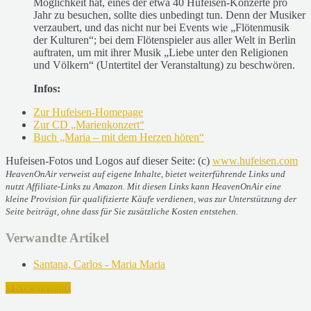
Möglichkeit hat, eines der etwa 40 Hufeisen-Konzerte pro
Jahr zu besuchen, sollte dies unbedingt tun. Denn der Musiker
verzaubert, und das nicht nur bei Events wie „Flötenmusik
der Kulturen“; bei dem Flötenspieler aus aller Welt in Berlin
auftraten, um mit ihrer Musik „Liebe unter den Religionen
und Völkern“ (Untertitel der Veranstaltung) zu beschwören.
Infos:
Zur Hufeisen-Homepage
Zur CD „Marienkonzert“
Buch „Maria – mit dem Herzen hören“
Hufeisen-Fotos und Logos auf dieser Seite: (c)
www.hufeisen.com
HeavenOnAir verweist auf eigene Inhalte, bietet weiterführende Links und
nutzt Affiliate-Links zu Amazon. Mit diesen Links kann HeavenOnAir eine
kleine Provision für qualifizierte Käufe verdienen, was zur Unterstützung der
Seite beiträgt, ohne dass für Sie zusätzliche Kosten entstehen.
Verwandte Artikel
Santana, Carlos - Maria Maria
0 Kommentare