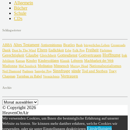
Allgemein
Bücher
Schule
CDs
Schlagwörter
Altes Testament
Beatles
ABBA
Antisemitismus
Crossroads
Bush
bürgerliches Leben
Freiheit
Dank
Eltern
Dust In The Wind
Endlichkeit
Erbe
Fürbitten
Folk Pop
Glaube
Hoffnung
Gottvertrauen
Gerechtigkeit
Gottesdienst
Gleichheit
Irak
Kinder
Lobpreis
Jubiläum
Kansas
Kindersoldaten
Machbarkeit der Welt
Klassik
Madonna
Meditation
Nationalsozialismus
Mal Sondock
Mitmensch
Murray Head
Sinnfrage
sünde
Tod und Sterben
Tracy
Neil Diamond
Psalmen
Sampler Pop
Vertrauen
Chapman
Turmbau zu Babel
Vermächtnis
Archiv
Archiv
© Copyright 2026
HeavenOnAir
Wir verwenden Cookies, um Ihnen die bestmögliche Erfahrung auf unserer
Website zu bieten. Sie können mehr darüber erfahren, welche Cookies wir
Einstellungen
verwenden, oder sie unter Einstellungen deaktivieren