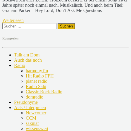
Jahre später noch einmal nach. Musikalisch. Und auch beim Titel:
Graham Parker – Hey Lord, Don’t Ask Me Questions
Weiterlesen
Suchen
nach:
Kategorien
Talk am Dom
Auch das noch
Radio
harmony.fm
Hit Radio FFH
planet radio
Radio Salü
Classic Rock Radio
domradio
Pseudonyme
Acts / Interpreten
Newcomer
CCM
säkular
wissenswert