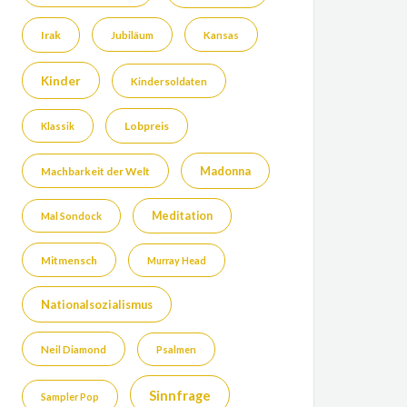
Irak
Jubiläum
Kansas
Kinder
Kindersoldaten
Lobpreis
Klassik
Madonna
Machbarkeit der Welt
Meditation
Mal Sondock
Mitmensch
Murray Head
Nationalsozialismus
Neil Diamond
Psalmen
Sinnfrage
Sampler Pop