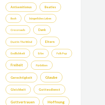
Beatles
Antisemitismus
Bush
bürgerliches Leben
Dank
Crossroads
Eltern
Dust In The Wind
Endlichkeit
Erbe
Folk Pop
Freiheit
Fürbitten
Glaube
Gerechtigkeit
Gottesdienst
Gleichheit
Hoffnung
Gottvertrauen