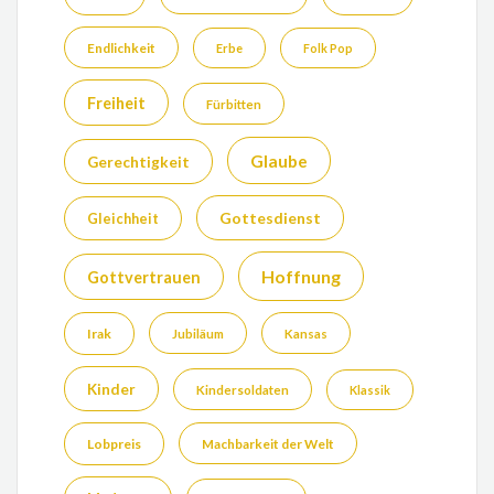
Endlichkeit
Erbe
Folk Pop
Freiheit
Fürbitten
Glaube
Gerechtigkeit
Gottesdienst
Gleichheit
Hoffnung
Gottvertrauen
Irak
Jubiläum
Kansas
Kinder
Kindersoldaten
Klassik
Lobpreis
Machbarkeit der Welt