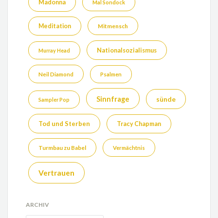
Madonna
Mal Sondock
Meditation
Mitmensch
Nationalsozialismus
Murray Head
Neil Diamond
Psalmen
Sinnfrage
sünde
Sampler Pop
Tod und Sterben
Tracy Chapman
Turmbau zu Babel
Vermächtnis
Vertrauen
ARCHIV