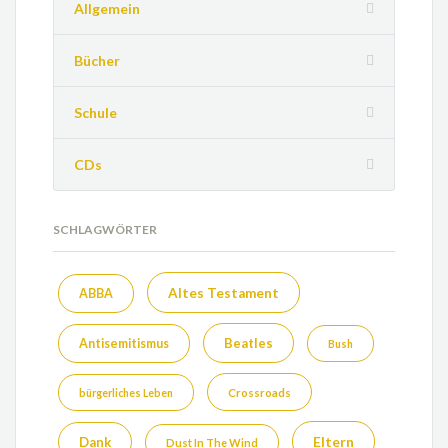
Allgemein
Bücher
Schule
CDs
SCHLAGWÖRTER
Altes Testament
ABBA
Beatles
Antisemitismus
Bush
bürgerliches Leben
Crossroads
Eltern
Dank
Dust In The Wind