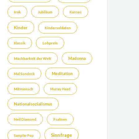
Irak
Jubiläum
Kansas
Kinder
Kindersoldaten
Lobpreis
Klassik
Madonna
Machbarkeit der Welt
Meditation
Mal Sondock
Mitmensch
Murray Head
Nationalsozialismus
Neil Diamond
Psalmen
Sinnfrage
Sampler Pop