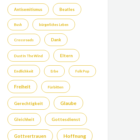
Beatles
Antisemitismus
Bush
bürgerliches Leben
Dank
Crossroads
Eltern
Dust In The Wind
Endlichkeit
Erbe
Folk Pop
Freiheit
Fürbitten
Glaube
Gerechtigkeit
Gottesdienst
Gleichheit
Hoffnung
Gottvertrauen