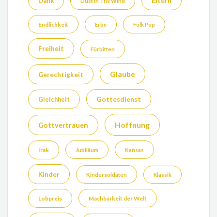
Eltern
Dank
Dust In The Wind
Endlichkeit
Erbe
Folk Pop
Freiheit
Fürbitten
Glaube
Gerechtigkeit
Gottesdienst
Gleichheit
Hoffnung
Gottvertrauen
Irak
Jubiläum
Kansas
Kinder
Kindersoldaten
Klassik
Lobpreis
Machbarkeit der Welt