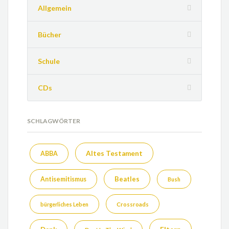
Allgemein
Bücher
Schule
CDs
SCHLAGWÖRTER
Altes Testament
ABBA
Beatles
Antisemitismus
Bush
bürgerliches Leben
Crossroads