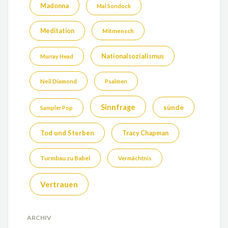
Madonna
Mal Sondock
Meditation
Mitmensch
Nationalsozialismus
Murray Head
Neil Diamond
Psalmen
Sinnfrage
sünde
Sampler Pop
Tod und Sterben
Tracy Chapman
Turmbau zu Babel
Vermächtnis
Vertrauen
ARCHIV