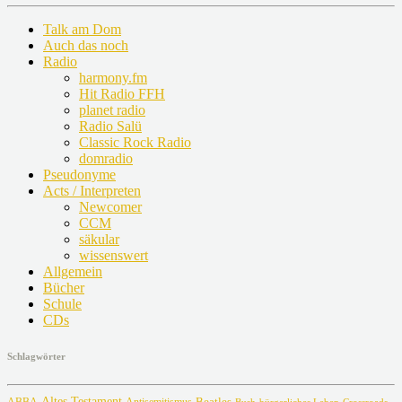
Talk am Dom
Auch das noch
Radio
harmony.fm
Hit Radio FFH
planet radio
Radio Salü
Classic Rock Radio
domradio
Pseudonyme
Acts / Interpreten
Newcomer
CCM
säkular
wissenswert
Allgemein
Bücher
Schule
CDs
Schlagwörter
Altes Testament
Beatles