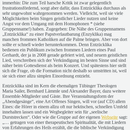
immerhin: Die zum Teil harsche Kritik ist zwar gelegentlich
frustrationsfördernd, sorgt aber dafür, dass Entzücklika durchaus als
sehr ungewohnt wahrgenommen werden. Vielleicht, weil sie viele
Möglichkeiten beim Singen geistlicher Lieder nutzen und keine
Angst vor dem Umgang mit dem Homophonen * (siehe
Gruppenname!) haben. Zugegeben: Die Nähe des Gruppennamens
„Entzücklika“ zu einer Papstverlautbarung (Enzyklika) mag
manchen frommen Katholiken auf die Palme bringen. Aber von dort
sollte er schnell wieder herunterkommen. Denn Entzücklika
bedienen ein Publikum zwischen frommen Liedern eines Paul
Gerhardt, der ja in 2008 gerade gefeiert wird, und neuem geistlichen
Lied, verschreiben sich der Verkündigung im besten Sinne und sind
näher beim Gottesdienst als beim Konzert. Und spätestens hier stellt
sich die Frage, ob die Formation nicht deshalb so umstritten ist, weil
sie sich einer allzu simplen Einordnung entzieht.
Entzücklika sind im Kern die ehemaligen Tübinger Theologen
Maria Sailer, Bernhard Lämmle und Alexander Bayer, dazu weitere
Ensemble-Mitglieder und Gäste. Ihre Veranstaltungsform der
„Abendgesänge“, eine Art Offenes Singen, will vor (auf CD) allem
Eines: die Hörer in einem allzu oft nur hektischen, schnellen Umfeld
innehalten lassen und ein Wegbegleiter sein für „seelische
Durststrecken“. Oder wie die Gruppe auf der eigenen
Webseite
sagt:
„… getragen von einer therapeutischen Spiritualität, die mit Liedern
von Erfahrungen des Heils erzählt, die die biblische Verkündigung