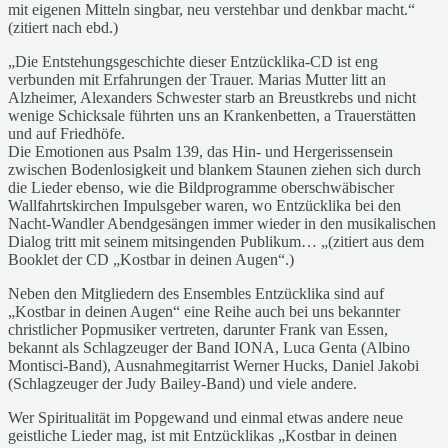
mit eigenen Mitteln singbar, neu verstehbar und denkbar macht.“
(zitiert nach ebd.)
„Die Entstehungsgeschichte dieser Entzücklika-CD ist eng
verbunden mit Erfahrungen der Trauer. Marias Mutter litt an
Alzheimer, Alexanders Schwester starb an Breustkrebs und nicht
wenige Schicksale führten uns an Krankenbetten, a Trauerstätten
und auf Friedhöfe.
Die Emotionen aus Psalm 139, das Hin- und Hergerissensein
zwischen Bodenlosigkeit und blankem Staunen ziehen sich durch
die Lieder ebenso, wie die Bildprogramme oberschwäbischer
Wallfahrtskirchen Impulsgeber waren, wo Entzücklika bei den
Nacht-Wandler Abendgesängen immer wieder in den musikalischen
Dialog tritt mit seinem mitsingenden Publikum… „(zitiert aus dem
Booklet der CD „Kostbar in deinen Augen“.)
Neben den Mitgliedern des Ensembles Entzücklika sind auf
„Kostbar in deinen Augen“ eine Reihe auch bei uns bekannter
christlicher Popmusiker vertreten, darunter Frank van Essen,
bekannt als Schlagzeuger der Band IONA, Luca Genta (Albino
Montisci-Band), Ausnahmegitarrist Werner Hucks, Daniel Jakobi
(Schlagzeuger der Judy Bailey-Band) und viele andere.
Wer Spiritualität im Popgewand und einmal etwas andere neue
geistliche Lieder mag, ist mit Entzücklikas „Kostbar in deinen