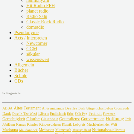
harmony.fm
Hit Radio FFH
planet radio
Radio Salü
Classic Rock Radio
domradio
Pseudonyme
Acts / Interpreten
Newcomer
CCM
säkular
wissenswert
Allgemein
Bücher
Schule
CDs
Schlagwörter
Altes Testament
Beatles
ABBA
Antisemitismus
Crossroads
Bush
bürgerliches Leben
Freiheit
Dank
Eltern
Dust In The Wind
Endlichkeit
Erbe
Fürbitten
Folk Pop
Glaube
Hoffnung
Gottvertrauen
Gerechtigkeit
Gottesdienst
Gleichheit
Irak
Kinder
Lobpreis
Jubiläum
Kansas
Kindersoldaten
Machbarkeit der Welt
Klassik
Madonna
Meditation
Nationalsozialismus
Mal Sondock
Mitmensch
Murray Head