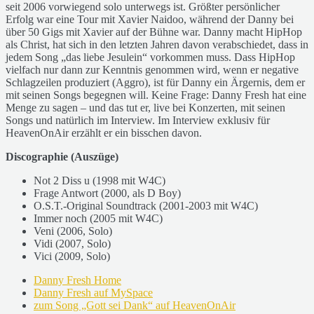
seit 2006 vorwiegend solo unterwegs ist. Größter persönlicher
Erfolg war eine Tour mit Xavier Naidoo, während der Danny bei
über 50 Gigs mit Xavier auf der Bühne war. Danny macht HipHop
als Christ, hat sich in den letzten Jahren davon verabschiedet, dass in
jedem Song „das liebe Jesulein“ vorkommen muss. Dass HipHop
vielfach nur dann zur Kenntnis genommen wird, wenn er negative
Schlagzeilen produziert (Aggro), ist für Danny ein Ärgernis, dem er
mit seinen Songs begegnen will. Keine Frage: Danny Fresh hat eine
Menge zu sagen – und das tut er, live bei Konzerten, mit seinen
Songs und natürlich im Interview. Im Interview exklusiv für
HeavenOnAir erzählt er ein bisschen davon.
Discographie (Auszüge)
Not 2 Diss u (1998 mit W4C)
Frage Antwort (2000, als D Boy)
O.S.T.-Original Soundtrack (2001-2003 mit W4C)
Immer noch (2005 mit W4C)
Veni (2006, Solo)
Vidi (2007, Solo)
Vici (2009, Solo)
Danny Fresh Home
Danny Fresh auf MySpace
zum Song „Gott sei Dank“ auf HeavenOnAir