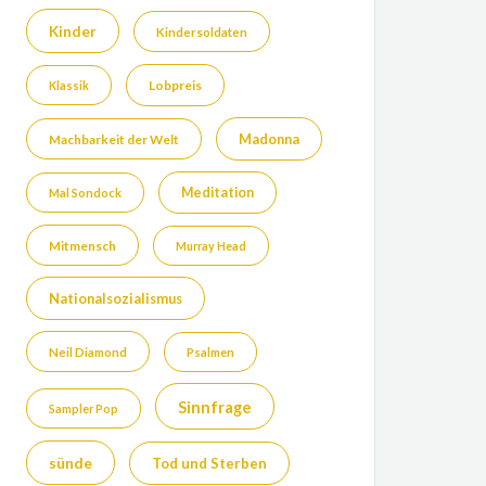
Kinder
Kindersoldaten
Lobpreis
Klassik
Madonna
Machbarkeit der Welt
Meditation
Mal Sondock
Mitmensch
Murray Head
Nationalsozialismus
Neil Diamond
Psalmen
Sinnfrage
Sampler Pop
sünde
Tod und Sterben