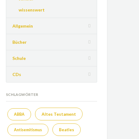
wissenswert
Allgemein
Bücher
Schule
CDs
SCHLAGWÖRTER
Altes Testament
ABBA
Beatles
Antisemitismus