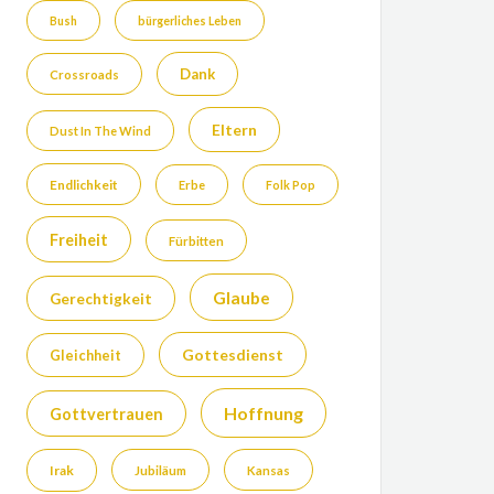
Bush
bürgerliches Leben
Dank
Crossroads
Eltern
Dust In The Wind
Endlichkeit
Erbe
Folk Pop
Freiheit
Fürbitten
Glaube
Gerechtigkeit
Gottesdienst
Gleichheit
Hoffnung
Gottvertrauen
Irak
Jubiläum
Kansas