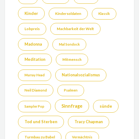
Kinder
Kindersoldaten
Klassik
Lobpreis
Machbarkeit der Welt
Madonna
Mal Sondock
Meditation
Mitmensch
Nationalsozialismus
Murray Head
Neil Diamond
Psalmen
Sinnfrage
sünde
Sampler Pop
Tod und Sterben
Tracy Chapman
Turmbau zu Babel
Vermächtnis