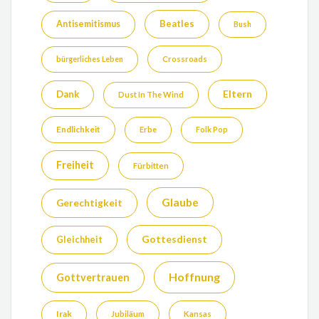
Beatles
Antisemitismus
Bush
bürgerliches Leben
Crossroads
Eltern
Dank
Dust In The Wind
Endlichkeit
Erbe
Folk Pop
Freiheit
Fürbitten
Glaube
Gerechtigkeit
Gottesdienst
Gleichheit
Hoffnung
Gottvertrauen
Irak
Jubiläum
Kansas