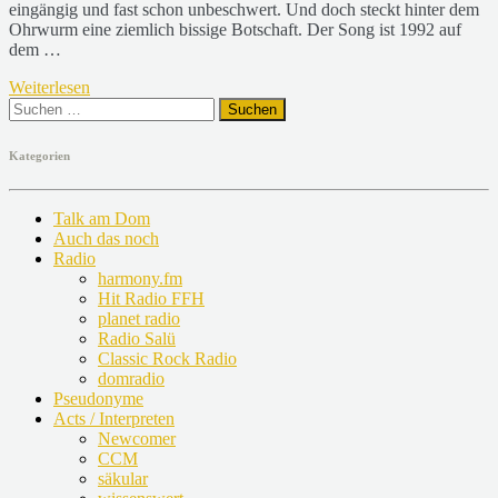
eingängig und fast schon unbeschwert. Und doch steckt hinter dem
Ohrwurm eine ziemlich bissige Botschaft. Der Song ist 1992 auf
dem …
Weiterlesen
Suchen
nach:
Kategorien
Talk am Dom
Auch das noch
Radio
harmony.fm
Hit Radio FFH
planet radio
Radio Salü
Classic Rock Radio
domradio
Pseudonyme
Acts / Interpreten
Newcomer
CCM
säkular