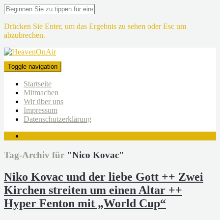
Drücken Sie Enter, um das Ergebnis zu sehen oder Esc um
abzubrechen.
Toggle navigation
Startseite
Mitmachen
Wir über uns
Impressum
Datenschutzerklärung
Tag-Archiv für
"Nico Kovac"
Niko Kovac und der liebe Gott ++ Zwei
Kirchen streiten um einen Altar ++
Hyper Fenton mit „World Cup“