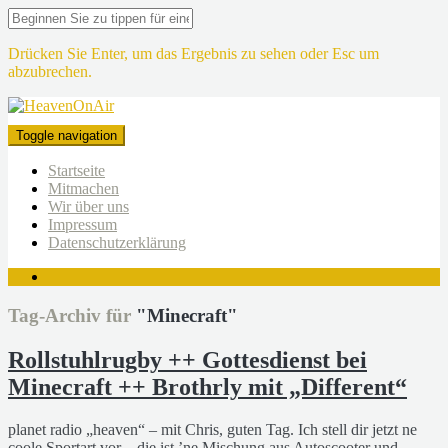
Drücken Sie Enter, um das Ergebnis zu sehen oder Esc um
abzubrechen.
Toggle navigation
Startseite
Mitmachen
Wir über uns
Impressum
Datenschutzerklärung
Tag-Archiv für
"Minecraft"
Rollstuhlrugby ++ Gottesdienst bei
Minecraft ++ Brothrly mit „Different“
planet radio „heaven“ – mit Chris, guten Tag. Ich stell dir jetzt ne
coole Sportart vor – die ist ’ne Mischung aus Autoscooter und