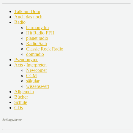
Talk am Dom
Auch das noch
Radio
harmony.fm
Hit Radio FFH
planet radio
Radio Salü
Classic Rock Radio
domradio
Pseudonyme
Acts / Interpreten
Newcomer
CCM
säkular
wissenswert
Allgemein
Bücher
Schule
CDs
Schlagwörter